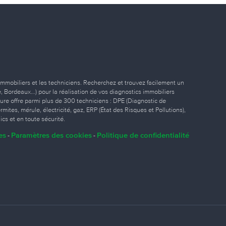
immobiliers et les techniciens. Recherchez et trouvez facilement un
ille, Bordeaux…) pour la réalisation de vos diagnostics immobiliers
eure offre parmi plus de 300 techniciens : DPE (Diagnostic de
ites, mérule, électricité, gaz, ERP (État des Risques et Pollutions),
ics et en toute sécurité.
es
Paramètres des cookies
Politique de confidentialité
-
-