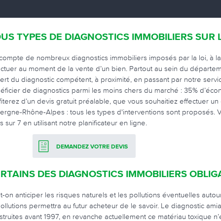
US TYPES DE DIAGNOSTICS IMMOBILIERS SUR 
compte de nombreux diagnostics immobiliers imposés par la loi, à la foi
ectuer au moment de la vente d’un bien. Partout au sein du départeme
ert du diagnostic compétent, à proximité, en passant par notre serv
éficier de diagnostics parmi les moins chers du marché : 35% d’éco
fiterez d’un devis gratuit préalable, que vous souhaitiez effectuer un
ergne-Rhône-Alpes : tous les types d'interventions sont proposés. 
s sur 7 en utilisant notre planificateur en ligne.
DEMANDEZ VOTRE DEVIS
RTAINS DES DIAGNOSTICS IMMOBILIERS OBLIG
t-on anticiper les risques naturels et les pollutions éventuelles aut
Pollutions permettra au futur acheteur de le savoir. Le diagnostic ami
struites avant 1997, en revanche actuellement ce matériau toxique n’e