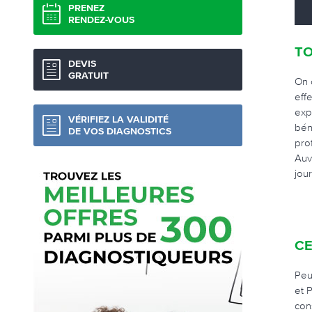
PRENEZ
RENDEZ-VOUS
TO
DEVIS
GRATUIT
On 
eff
exp
VÉRIFIEZ LA VALIDITÉ
bén
DE VOS DIAGNOSTICS
pro
Auv
jour
CE
Peu
et 
con