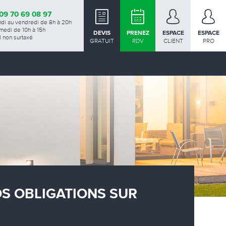
09 70 69 08 97
ndi au vendredi de 8h à 20h
medi de 10h à 15h
DEVIS
PRENEZ
ESPACE
ESPACE
 non surtaxé
GRATUIT
RDV
CLIENT
PRO
OS OBLIGATIONS SUR