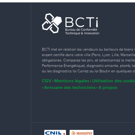
BCTI met en relation les vendeurs ou bailleurs de biens 
expert certifié dans votre ville (Paris, Lyon, Lille, Marse
obligatoires. Comparez les prix, et sélectionnez la meill
Performance Énergétique), diagnostic amiante, plomb, term
ou les diagnostics loi Carrez ou loi Boutin en quelques cl
CGV
Mentions légales
Utilisation des cooki
-
-
Annuaire des techniciens
A propos
-
-