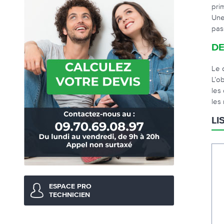
pri
Une
pas
DE
Le 
L’o
les
les
LI
ESPACE PRO
TECHNICIEN