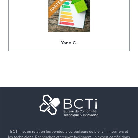
Yann C.
BCTI met en relation les vendeurs ou bailleurs de biens immobiliers et
les techniciens. Recherchez et trouvez facilement un expert certifié dans