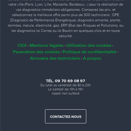
votre ville (Paris, Lyon, Lille, Marseille, Bordeaux…) pour la réalisation de
vos diagnostics immobiliers obligatoires. Comparez les prix, et
sélectionnez la meilleure offre parmi plus de 300 techniciens : DPE
(Diagnostic de Performance Énergétique), diagnostic amiante, plomb,
termites, mérule, électricité, gaz, ERP (État des Risques et Pollutions), ou
les diagnostics loi Carrez ou loi Boutin en quelques clics et en toute
sécurité.
CGV
Mentions légales
Utilisation des cookies
-
-
-
Paramètres des cookies
Politique de confidentialité
-
-
Annuaire des techniciens
A propos
-
TÉL. 09 70 69 08 97
Du lundi au vendredi de 8h à 20h
Le samedi de 10h à 15h
Appel non surtaxé
CONTACTEZ-NOUS