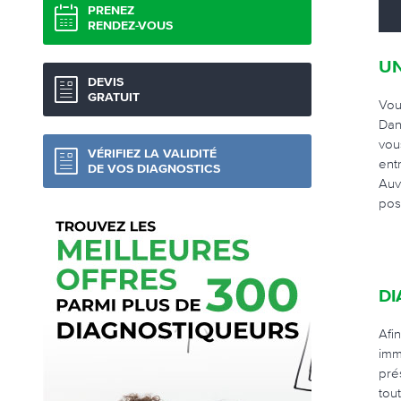
PRENEZ
RENDEZ-VOUS
UN
DEVIS
GRATUIT
Vou
Dan
vou
VÉRIFIEZ LA VALIDITÉ
ent
DE VOS DIAGNOSTICS
Auv
pos
DI
Afi
imm
pré
tou