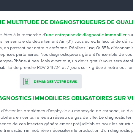
E MULTITUDE DE DIAGNOSTIQUEURS DE QUALI
s êtes à la recherche d’
une entreprise de diagnostic immobilier
sur
s l’ensemble du département Ain (01), vous aurez la faculté de déni
s, en passant par notre plateforme. Réalisez jusqu’à 35% d’économies
reprises partenaires. Nos diagnostiqueurs gèrent l’ensemble de vos d
ergne-Rhône-Alpes. Mais avant tout, un devis gratuit vous sera établ
sibilité de prendre RDV 24h/24 et 7 jours sur 7 grâce à notre outil en
DEMANDEZ VOTRE DEVIS
AGNOSTICS IMMOBILIERS OBLIGATOIRES SUR VI
n d’éviter les problèmes d’asphyxie au monoxyde de carbone, un dia
obiliers en vente, reliés au réseau de gaz de ville. Le diagnostic te
sence de ces insectes généralement préjudiciables pour les structur
te transaction immobilière nécessitera la production d’un diagnostic 