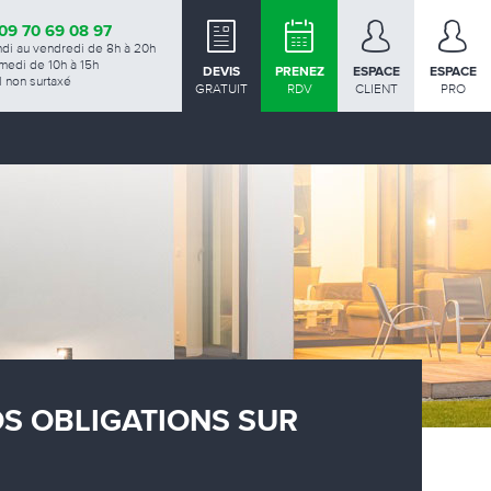
09 70 69 08 97
ndi au vendredi de 8h à 20h
medi de 10h à 15h
DEVIS
PRENEZ
ESPACE
ESPACE
 non surtaxé
GRATUIT
RDV
CLIENT
PRO
OS OBLIGATIONS SUR