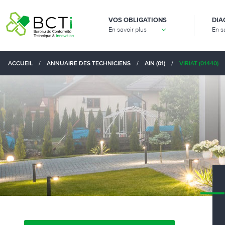
VOS OBLIGATIONS
DIA
En savoir plus
En s
ACCUEIL
/
ANNUAIRE DES TECHNICIENS
/
AIN (01)
/
VIRIAT (01440)