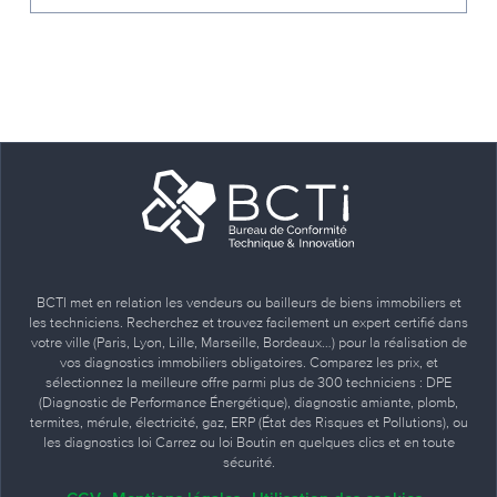
BCTI met en relation les vendeurs ou bailleurs de biens immobiliers et
les techniciens. Recherchez et trouvez facilement un expert certifié dans
votre ville (Paris, Lyon, Lille, Marseille, Bordeaux…) pour la réalisation de
vos diagnostics immobiliers obligatoires. Comparez les prix, et
sélectionnez la meilleure offre parmi plus de 300 techniciens : DPE
(Diagnostic de Performance Énergétique), diagnostic amiante, plomb,
termites, mérule, électricité, gaz, ERP (État des Risques et Pollutions), ou
les diagnostics loi Carrez ou loi Boutin en quelques clics et en toute
sécurité.