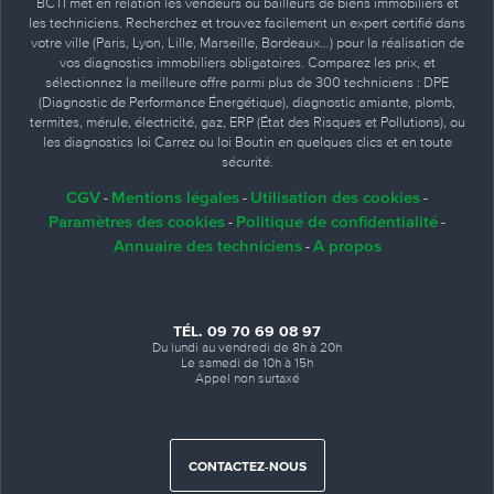
BCTI met en relation les vendeurs ou bailleurs de biens immobiliers et
les techniciens. Recherchez et trouvez facilement un expert certifié dans
votre ville (Paris, Lyon, Lille, Marseille, Bordeaux…) pour la réalisation de
vos diagnostics immobiliers obligatoires. Comparez les prix, et
sélectionnez la meilleure offre parmi plus de 300 techniciens : DPE
(Diagnostic de Performance Énergétique), diagnostic amiante, plomb,
termites, mérule, électricité, gaz, ERP (État des Risques et Pollutions), ou
les diagnostics loi Carrez ou loi Boutin en quelques clics et en toute
sécurité.
CGV
Mentions légales
Utilisation des cookies
-
-
-
Paramètres des cookies
Politique de confidentialité
-
-
Annuaire des techniciens
A propos
-
TÉL. 09 70 69 08 97
Du lundi au vendredi de 8h à 20h
Le samedi de 10h à 15h
Appel non surtaxé
CONTACTEZ-NOUS