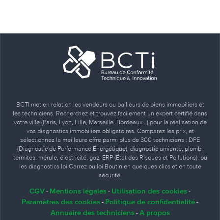
BCTI met en relation les vendeurs ou bailleurs de biens immobiliers et
les techniciens. Recherchez et trouvez facilement un expert certifié dans
votre ville (Paris, Lyon, Lille, Marseille, Bordeaux…) pour la réalisation de
vos diagnostics immobiliers obligatoires. Comparez les prix, et
sélectionnez la meilleure offre parmi plus de 300 techniciens : DPE
(Diagnostic de Performance Énergétique), diagnostic amiante, plomb,
termites, mérule, électricité, gaz, ERP (État des Risques et Pollutions), ou
les diagnostics loi Carrez ou loi Boutin en quelques clics et en toute
sécurité.
CGV
Mentions légales
Utilisation des cookies
-
-
-
Paramètres des cookies
Politique de confidentialité
-
-
Annuaire des techniciens
A propos
-