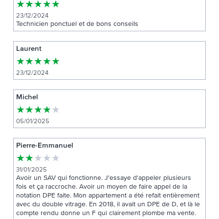
★
★
★
★
★
23/12/2024
Technicien ponctuel et de bons conseils
Laurent
★
★
★
★
★
23/12/2024
Michel
★
★
★
★
★
05/01/2025
Pierre-Emmanuel
★
★
★
★
★
31/01/2025
Avoir un SAV qui fonctionne. J'essaye d'appeler plusieurs
fois et ça raccroche. Avoir un moyen de faire appel de la
notation DPE faite. Mon appartement a été refait entièrement
avec du double vitrage. En 2018, il avait un DPE de D, et là le
compte rendu donne un F qui clairement plombe ma vente.