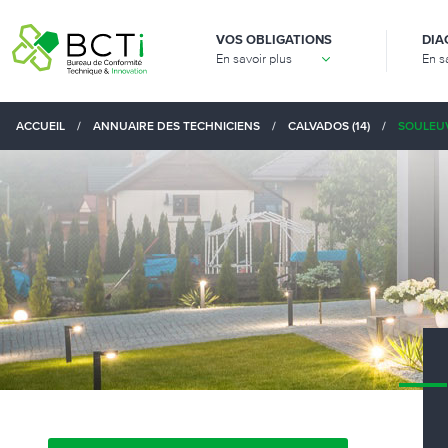
VOS OBLIGATIONS
DIA
En savoir plus
En s
ACCUEIL
/
ANNUAIRE DES TECHNICIENS
/
CALVADOS (14)
/
SOULEUV