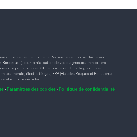
immobiliers et les techniciens. Recherchez et trouvez facilement un
ille, Bordeaux…) pour la réalisation de vos diagnostics immobiliers
eure offre parmi plus de 300 techniciens : DPE (Diagnostic de
ites, mérule, électricité, gaz, ERP (État des Risques et Pollutions),
ics et en toute sécurité.
es
Paramètres des cookies
Politique de confidentialité
-
-