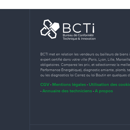
BCTI met en relation les vendeurs ou bailleurs de biens 
expert certifié dans votre ville (Paris, Lyon, Lille, Marse
obligatoires. Comparez les prix, et sélectionnez la meill
Performance Énergétique), diagnostic amiante, plomb, term
ou les diagnostics loi Carrez ou loi Boutin en quelques cl
CGV
Mentions légales
Utilisation des cooki
-
-
Annuaire des techniciens
A propos
-
-