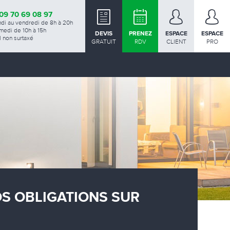
09 70 69 08 97
ndi au vendredi de 8h à 20h
medi de 10h à 15h
DEVIS
PRENEZ
ESPACE
ESPACE
 non surtaxé
GRATUIT
RDV
CLIENT
PRO
OS OBLIGATIONS SUR