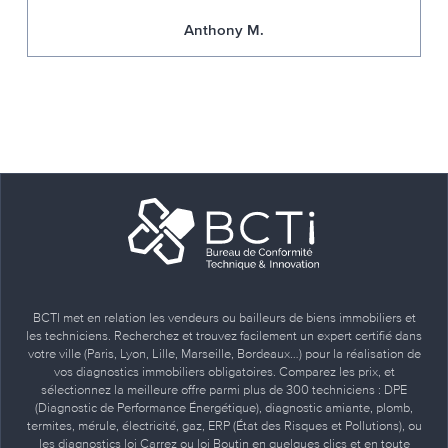
Anthony M.
BCTI met en relation les vendeurs ou bailleurs de biens immobiliers et
les techniciens. Recherchez et trouvez facilement un expert certifié dans
votre ville (Paris, Lyon, Lille, Marseille, Bordeaux…) pour la réalisation de
vos diagnostics immobiliers obligatoires. Comparez les prix, et
sélectionnez la meilleure offre parmi plus de 300 techniciens : DPE
(Diagnostic de Performance Énergétique), diagnostic amiante, plomb,
termites, mérule, électricité, gaz, ERP (État des Risques et Pollutions), ou
les diagnostics loi Carrez ou loi Boutin en quelques clics et en toute