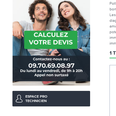
Pol
bon
Les
dia
ami
pot
imm
imm
1 
ESPACE PRO
TECHNICIEN