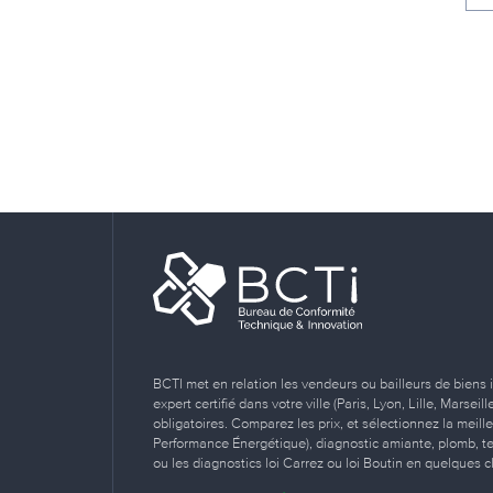
BCTI met en relation les vendeurs ou bailleurs de biens 
expert certifié dans votre ville (Paris, Lyon, Lille, Marse
obligatoires. Comparez les prix, et sélectionnez la meill
Performance Énergétique), diagnostic amiante, plomb, term
ou les diagnostics loi Carrez ou loi Boutin en quelques cl