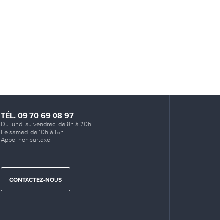
TÉL. 09 70 69 08 97
Du lundi au vendredi de 8h à 20h
Le samedi de 10h à 15h
Appel non surtaxé
CONTACTEZ-NOUS