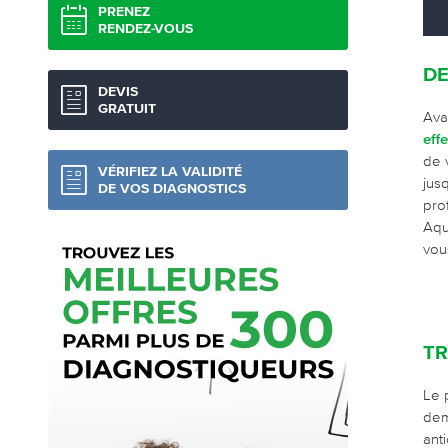
PRENEZ
RENDEZ-VOUS
DE
DEVIS
GRATUIT
Ava
eff
de 
VÉRIFIEZ LA VALIDITÉ
jus
DE VOS DIAGNOSTICS
pro
Aqu
vou
TR
Le 
dem
ant