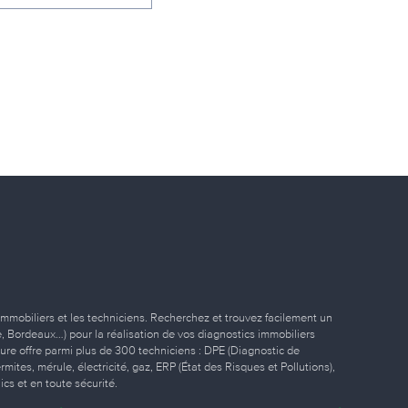
immobiliers et les techniciens. Recherchez et trouvez facilement un
ille, Bordeaux…) pour la réalisation de vos diagnostics immobiliers
eure offre parmi plus de 300 techniciens : DPE (Diagnostic de
ites, mérule, électricité, gaz, ERP (État des Risques et Pollutions),
ics et en toute sécurité.