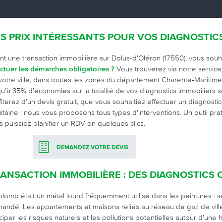
S PRIX INTÉRESSANTS POUR VOS DIAGNOSTIC
nt une transaction immobilière sur Dolus-d'Oléron (17550), vous sou
ectuer les démarches obligatoires ?
Vous trouverez via notre servic
votre ville, dans toutes les zones du département Charente-Maritime (
qu’à 35% d’économies sur la totalité de vos diagnostics immobiliers 
fiterez d’un devis gratuit, que vous souhaitiez effectuer un diagnosti
itaine : nous vous proposons tous types d'interventions. Un outil pr
s puissiez planifier un RDV en quelques clics.
DEMANDEZ VOTRE DEVIS
ANSACTION IMMOBILIÈRE : DES DIAGNOSTICS 
plomb était un métal lourd fréquemment utilisé dans les peintures : s
andé. Les appartements et maisons reliés au réseau de gaz de ville
iciper les risques naturels et les pollutions potentielles autour d’une