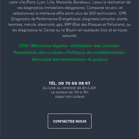
votre ville (Paris, Lyon, Lille, Marseille, Bordeaux…) pour la réalisation de
vos diagnostics immobiliers obligatoires. Comparez les prix, et
sélectionnez la meilleure offre parmi plus de 300 techniciens : DPE
(Diagnostic de Performance Énergétique), diagnostic amiante, plomb,
termites, mérule, électricité, gaz, ERP (État des Risques et Pollutions), ou
les diagnostics loi Carrez ou loi Boutin en quelques clics et en toute
sécurité.
CGV
Mentions légales
Utilisation des cookies
-
-
-
Paramètres des cookies
Politique de confidentialité
-
-
Annuaire des techniciens
A propos
-
TÉL. 09 70 69 08 97
Du lundi au vendredi de 8h à 20h
Le samedi de 10h à 15h
Appel non surtaxé
CONTACTEZ-NOUS