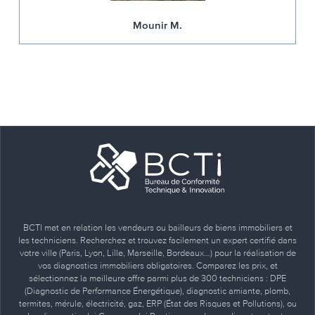
Mounir M.
BCTI met en relation les vendeurs ou bailleurs de biens immobiliers et
les techniciens. Recherchez et trouvez facilement un expert certifié dans
votre ville (Paris, Lyon, Lille, Marseille, Bordeaux…) pour la réalisation de
vos diagnostics immobiliers obligatoires. Comparez les prix, et
sélectionnez la meilleure offre parmi plus de 300 techniciens : DPE
(Diagnostic de Performance Énergétique), diagnostic amiante, plomb,
termites, mérule, électricité, gaz, ERP (État des Risques et Pollutions), ou