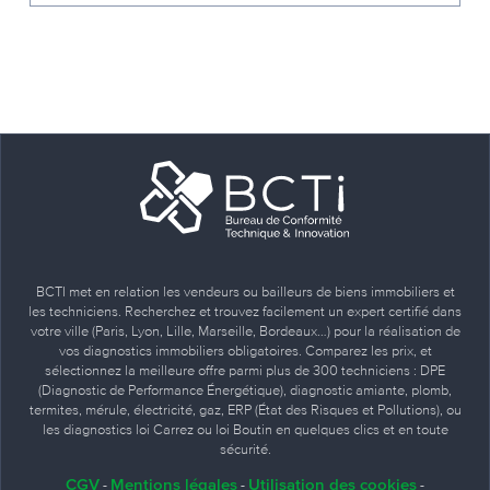
BCTI met en relation les vendeurs ou bailleurs de biens immobiliers et
les techniciens. Recherchez et trouvez facilement un expert certifié dans
votre ville (Paris, Lyon, Lille, Marseille, Bordeaux…) pour la réalisation de
vos diagnostics immobiliers obligatoires. Comparez les prix, et
sélectionnez la meilleure offre parmi plus de 300 techniciens : DPE
(Diagnostic de Performance Énergétique), diagnostic amiante, plomb,
termites, mérule, électricité, gaz, ERP (État des Risques et Pollutions), ou
les diagnostics loi Carrez ou loi Boutin en quelques clics et en toute
sécurité.
CGV
Mentions légales
Utilisation des cookies
-
-
-