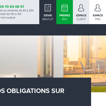
09 70 69 08 97
ndi au vendredi de 8h à 20h
medi de 10h à 15h
DEVIS
PRENEZ
ESPACE
ESPACE
 non surtaxé
GRATUIT
RDV
CLIENT
PRO
OS OBLIGATIONS SUR