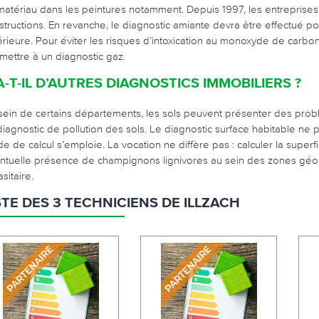
matériau dans les peintures notamment. Depuis 1997, les entreprises 
structions. En revanche, le diagnostic amiante devra être effectué po
érieure. Pour éviter les risques d’intoxication au monoxyde de carbon
mettre à un diagnostic gaz.
A-T-IL D’AUTRES DIAGNOSTICS IMMOBILIERS ?
sein de certains départements, les sols peuvent présenter des problè
diagnostic de pollution des sols. Le diagnostic surface habitable ne p
e de calcul s’emploie. La vocation ne diffère pas : calculer la superf
ntuelle présence de champignons lignivores au sein des zones géog
sitaire.
STE DES 3 TECHNICIENS DE ILLZACH