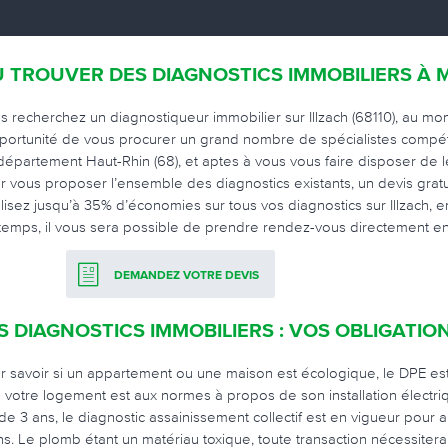
 TROUVER DES DIAGNOSTICS IMMOBILIERS À M
s recherchez un diagnostiqueur immobilier sur Illzach (68110), au m
pportunité de vous procurer un grand nombre de spécialistes compéten
département Haut-Rhin (68), et aptes à vous vous faire disposer de l
r vous proposer l’ensemble des diagnostics existants, un devis gratui
lisez jusqu’à 35% d’économies sur tous vos diagnostics sur Illzach, 
temps, il vous sera possible de prendre rendez-vous directement en
DEMANDEZ VOTRE DEVIS
S DIAGNOSTICS IMMOBILIERS : VOS OBLIGATIO
r savoir si un appartement ou une maison est écologique, le DPE es
 votre logement est aux normes à propos de son installation électrique
ide 3 ans, le diagnostic assainissement collectif est en vigueur pour
ns. Le plomb étant un matériau toxique, toute transaction nécessitera