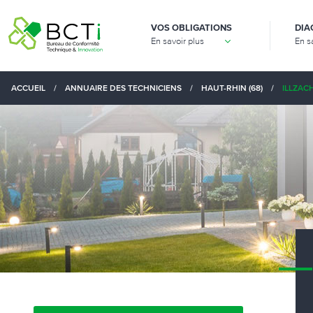
VOS OBLIGATIONS
DIA
En savoir plus
En s
ACCUEIL
/
ANNUAIRE DES TECHNICIENS
/
HAUT-RHIN (68)
/
ILLZACH