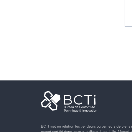
BCTI met en relation les vendeurs ou bailleurs de biens 
expert certifié dans votre ville (Paris, Lyon, Lille, Marse