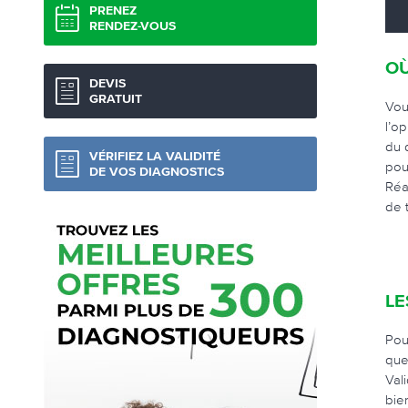
PRENEZ
RENDEZ-VOUS
OÙ
DEVIS
GRATUIT
Vou
l’o
du 
VÉRIFIEZ LA VALIDITÉ
pou
DE VOS DIAGNOSTICS
Réa
de 
LE
Pou
que
Val
bie