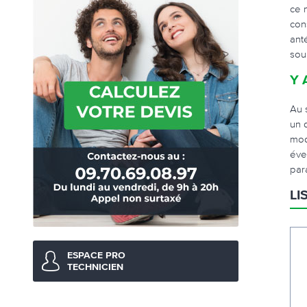
ce 
con
ant
sou
Y 
Au 
un 
mod
éve
para
LI
ESPACE PRO
TECHNICIEN