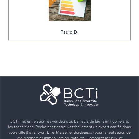
Paulo D.
BCTI met en relation les vendeurs ou bailleurs de biens immobiliers et
les techniciens. Recherchez et trouvez facilement un expert certifié dans
votre ville (Paris, Lyon, Lille, Marseille, Bordeaux…) pour la réalisation de
vos diagnostics immobiliers obligatoires. Comparez les prix, et