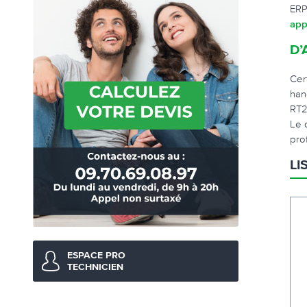
ERP
app
D’
Cer
han
RT2
Le 
pro
LI
ESPACE PRO
TECHNICIEN