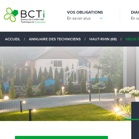
VOS OBLIGATIONS
DIA
En savoir plus
En s
ACCUEIL
/
ANNUAIRE DES TECHNICIENS
/
HAUT-RHIN (68)
/
VIEUX-