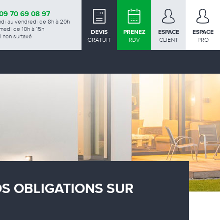
09 70 69 08 97
ndi au vendredi de 8h à 20h
medi de 10h à 15h
DEVIS
PRENEZ
ESPACE
ESPACE
 non surtaxé
GRATUIT
RDV
CLIENT
PRO
OS OBLIGATIONS SUR