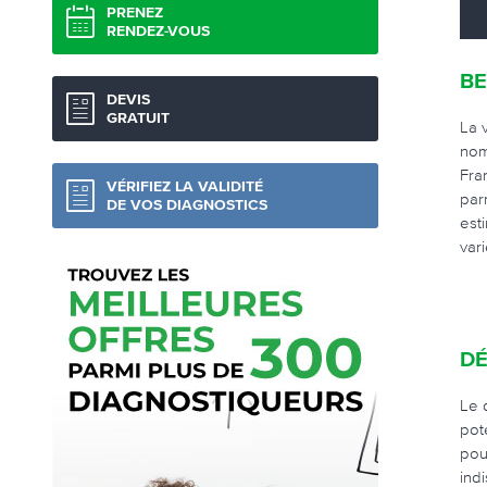
PRENEZ
RENDEZ-VOUS
BE
DEVIS
GRATUIT
La 
nom
Fra
VÉRIFIEZ LA VALIDITÉ
par
DE VOS DIAGNOSTICS
est
var
DÉ
Le 
pot
pou
ind