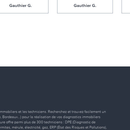
Gauthier G.
Gauthier G.
immobiliers et les techniciens. Recherchez et trouvez facilement un
ille, Bordeaux…) pour la réalisation de vos diagnostics immobiliers
eure offre parmi plus de 300 techniciens : DPE (Diagnostic de
ites, mérule, électricité, gaz, ERP (État des Risques et Pollutions),