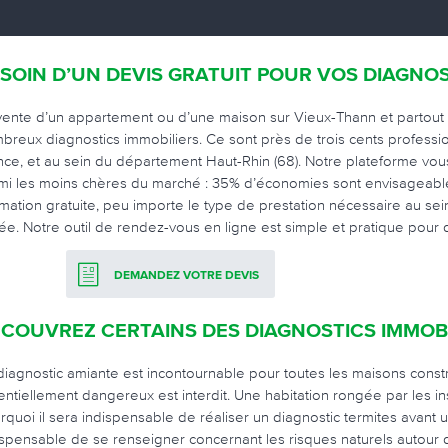
SOIN D’UN DEVIS GRATUIT POUR VOS DIAGNOS
vente d’un appartement ou d’une maison sur Vieux-Thann et partout ai
breux diagnostics immobiliers. Ce sont près de trois cents professi
nce, et au sein du département Haut-Rhin (68). Notre plateforme vou
mi les moins chères du marché : 35% d’économies sont envisageables
imation gratuite, peu importe le type de prestation nécessaire au sein 
iée. Notre outil de rendez-vous en ligne est simple et pratique pour
DEMANDEZ VOTRE DEVIS
COUVREZ CERTAINS DES DIAGNOSTICS IMMOBI
diagnostic amiante est incontournable pour toutes les maisons constr
entiellement dangereux est interdit. Une habitation rongée par les 
rquoi il sera indispensable de réaliser un diagnostic termites avant 
ispensable de se renseigner concernant les risques naturels autour du 