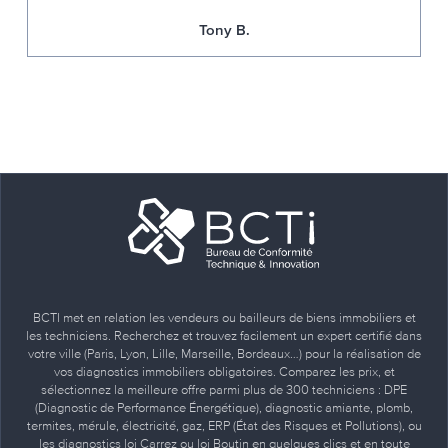
Tony B.
BCTI met en relation les vendeurs ou bailleurs de biens immobiliers et
les techniciens. Recherchez et trouvez facilement un expert certifié dans
votre ville (Paris, Lyon, Lille, Marseille, Bordeaux…) pour la réalisation de
vos diagnostics immobiliers obligatoires. Comparez les prix, et
sélectionnez la meilleure offre parmi plus de 300 techniciens : DPE
(Diagnostic de Performance Énergétique), diagnostic amiante, plomb,
termites, mérule, électricité, gaz, ERP (État des Risques et Pollutions), ou
les diagnostics loi Carrez ou loi Boutin en quelques clics et en toute