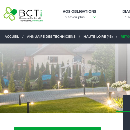
VOS OBLIGATIONS
DIA
En savoir plus
En s
ACCUEIL
/
ANNUAIRE DES TECHNICIENS
/
HAUTE-LOIRE (43)
/
RETO