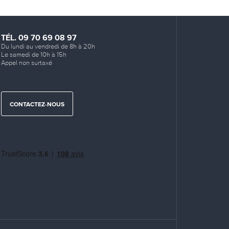
TÉL. 09 70 69 08 97
Du lundi au vendredi de 8h à 20h
Le samedi de 10h à 15h
Appel non surtaxé
CONTACTEZ-NOUS