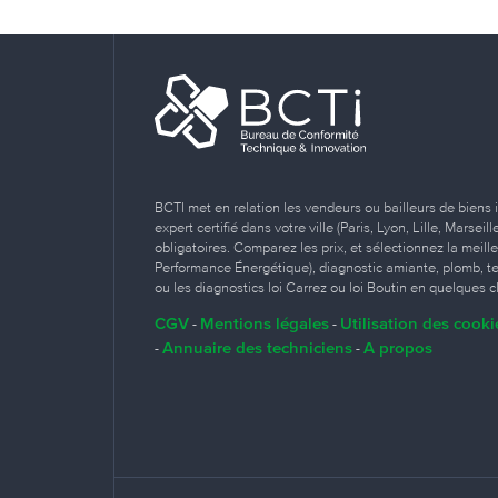
BCTI met en relation les vendeurs ou bailleurs de biens 
expert certifié dans votre ville (Paris, Lyon, Lille, Marse
obligatoires. Comparez les prix, et sélectionnez la meill
Performance Énergétique), diagnostic amiante, plomb, term
ou les diagnostics loi Carrez ou loi Boutin en quelques cl
CGV
Mentions légales
Utilisation des cooki
-
-
Annuaire des techniciens
A propos
-
-