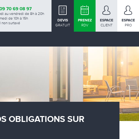
09 70 69 08 97
ndi au vendredi de 8h à 20h
medi de 10h à 15h
DEVIS
PRENEZ
ESPACE
ESPACE
 non surtaxé
GRATUIT
RDV
CLIENT
PRO
OS OBLIGATIONS SUR