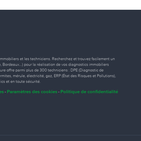
immobiliers et les techniciens. Recherchez et trouvez facilement un
ille, Bordeaux…) pour la réalisation de vos diagnostics immobiliers
eure offre parmi plus de 300 techniciens : DPE (Diagnostic de
ites, mérule, électricité, gaz, ERP (État des Risques et Pollutions),
ics et en toute sécurité.
es
Paramètres des cookies
Politique de confidentialité
-
-