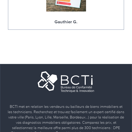
Gauthier G.
BCTI met en relation les vendeurs ou bailleurs de biens immobiliers et
les techniciens. Recherchez et trouvez facilement un expert certifié dans
votre ville (Paris, Lyon, Lille, Marseille, Bordeaux…) pour la réalisation de
vos diagnostics immobiliers obligatoires. Comparez les prix, et
sélectionnez la meilleure offre parmi plus de 300 techniciens : DPE