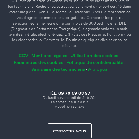
BCTI met en relation les vendeurs ou bailleurs de biens immobiliers et
les techniciens. Recherchez et trouvez facilement un expert certifié dans
votre ville (Paris, Lyon, Lille, Marseille, Bordeaux…) pour la réalisation de
vos diagnostics immobiliers obligatoires. Comparez les prix, et
sélectionnez la meilleure offre parmi plus de 300 techniciens : DPE
(Diagnostic de Performance Énergétique), diagnostic amiante, plomb,
termites, mérule, électricité, gaz, ERP (État des Risques et Pollutions), ou
les diagnostics loi Carrez ou loi Boutin en quelques clics et en toute
sécurité.
CGV
Mentions légales
Utilisation des cookies
-
-
-
Paramètres des cookies
Politique de confidentialité
-
-
Annuaire des techniciens
A propos
-
TÉL. 09 70 69 08 97
Du lundi au vendredi de 8h à 20h
Le samedi de 10h à 15h
Appel non surtaxé
CONTACTEZ-NOUS