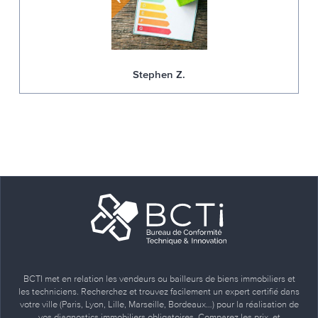
Stephen Z.
BCTI met en relation les vendeurs ou bailleurs de biens immobiliers et
les techniciens. Recherchez et trouvez facilement un expert certifié dans
votre ville (Paris, Lyon, Lille, Marseille, Bordeaux…) pour la réalisation de
vos diagnostics immobiliers obligatoires. Comparez les prix, et