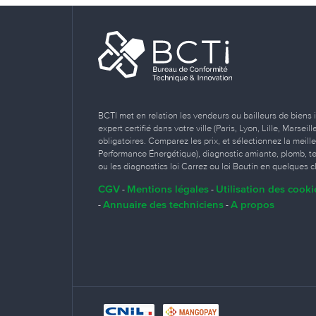
BCTI met en relation les vendeurs ou bailleurs de biens 
expert certifié dans votre ville (Paris, Lyon, Lille, Marse
obligatoires. Comparez les prix, et sélectionnez la meill
Performance Énergétique), diagnostic amiante, plomb, term
ou les diagnostics loi Carrez ou loi Boutin en quelques cl
CGV
Mentions légales
Utilisation des cooki
-
-
Annuaire des techniciens
A propos
-
-