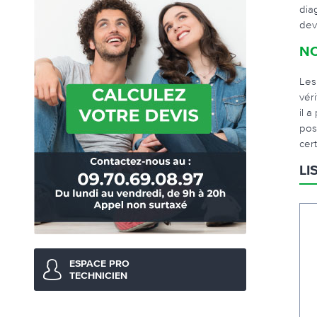
dia
devr
NO
Les
véri
il 
poss
cer
LI
ESPACE PRO
TECHNICIEN