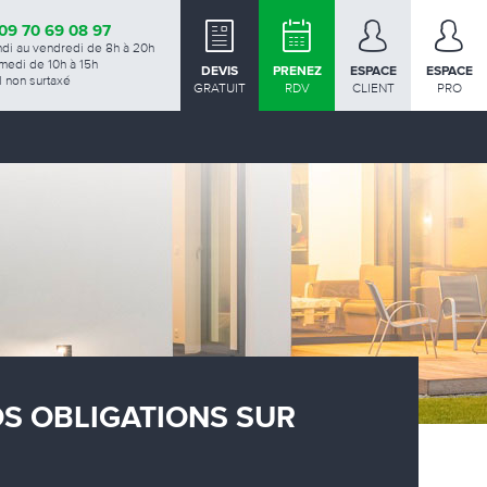
09 70 69 08 97
ndi au vendredi de 8h à 20h
medi de 10h à 15h
DEVIS
PRENEZ
ESPACE
ESPACE
 non surtaxé
GRATUIT
RDV
CLIENT
PRO
OS OBLIGATIONS SUR