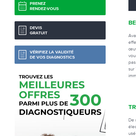
PRENEZ
RENDEZ-VOUS
BE
DEVIS
GRATUIT
Ava
eff
œuv
VÉRIFIEZ LA VALIDITÉ
vou
DE VOS DIAGNOSTICS
pas
sur
imm
TR
De 
éle
usé