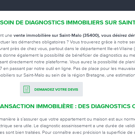
SOIN DE DIAGNOSTICS IMMOBILIERS SUR SAIN
nt une
vente immobilière sur Saint-Malo (35400), vous désirez dé
ectuer les démarches obligatoires ? Vous trouverez grâce à notre s
rant près de chez vous, partout dans le département Ille-et-Vilaine (3
s donne également la possibilité de bénéficier de diagnostics au me
sant directement notre plateforme. Vous aurez la possibilité de plani
 7 en passant par notre outil en ligne. Pas de place pour les mauvai
obiliers sur Saint-Malo au sein de la région Bretagne, une estimation 
DEMANDEZ VOTRE DEVIS
ANSACTION IMMOBILIÈRE : DES DIAGNOSTICS 
manière à s’assurer que votre appartement ou maison est aux normes 
ctrique sera utile. Le diagnostic assainissement a une durée de validité
es sont bien traitées. Pour connaître avec précision la superficie de 