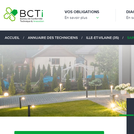
VOS OBLIGATIONS
DIA
En savoir plus
En s
ACCUEIL
/
ANNUAIRE DES TECHNICIENS
/
ILLE-ET-VILAINE (35)
/
SAI