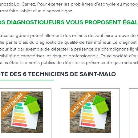
gnostic Loi Carrez. Pour écarter les problèmes d’asphyxie au monoxy
ont faire l’objet d’un diagnostic gaz.
S DIAGNOSTIQUEURS VOUS PROPOSENT ÉGAL
 écoles gérant potentiellement des enfants doivent faire preuve de vig
fié par le biais du diagnostic de qualité de l’air intérieur. Le diagnos
a pour but par exemple de détecter la présence de champignons lign
ibilité de caractériser les risques professionnels. Toute société d’au 
tains établissements publics de dépister la présence de gaz radioacti
STE DES 6 TECHNICIENS DE SAINT-MALO