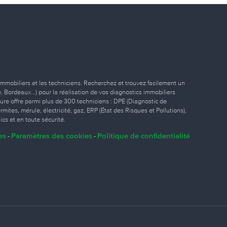
immobiliers et les techniciens. Recherchez et trouvez facilement un
ille, Bordeaux…) pour la réalisation de vos diagnostics immobiliers
eure offre parmi plus de 300 techniciens : DPE (Diagnostic de
ites, mérule, électricité, gaz, ERP (État des Risques et Pollutions),
ics et en toute sécurité.
es
Paramètres des cookies
Politique de confidentialité
-
-