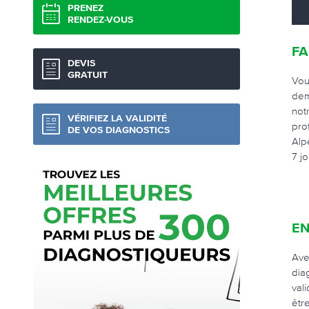
PRENEZ
RENDEZ-VOUS
FA
DEVIS
GRATUIT
Vou
dem
not
VÉRIFIEZ LA VALIDITÉ
pro
DE VOS DIAGNOSTICS
Alp
7 jo
EN
Ave
dia
val
êtr