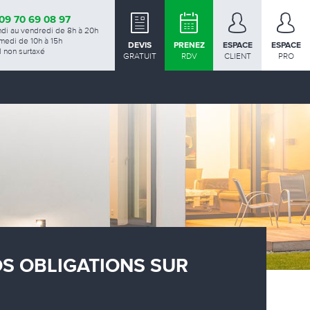
09 70 69 08 97
ndi au vendredi de 8h à 20h
medi de 10h à 15h
DEVIS
PRENEZ
ESPACE
ESPACE
 non surtaxé
GRATUIT
RDV
CLIENT
PRO
OS OBLIGATIONS SUR