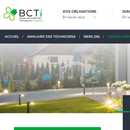
VOS OBLIGATIONS
DIA
En savoir plus
En s
ACCUEIL
/
ANNUAIRE DES TECHNICIENS
/
ISERE (38)
/
CESSIEU (3811