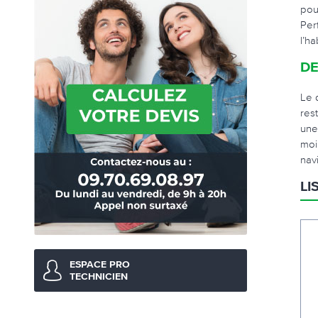
pou
Per
l’ha
DE
Le 
rest
une
moi
nav
LI
ESPACE PRO
TECHNICIEN