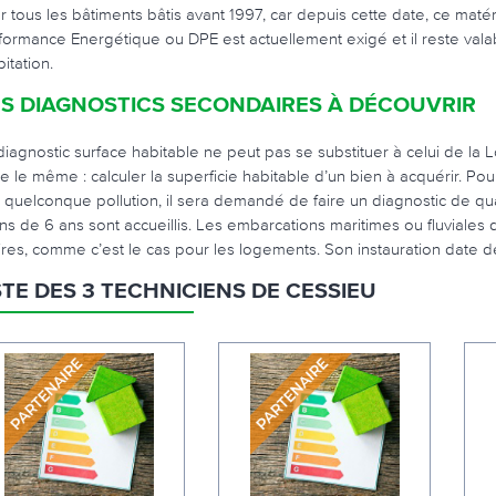
r tous les bâtiments bâtis avant 1997, car depuis cette date, ce mat
formance Energétique ou DPE est actuellement exigé et il reste val
bitation.
S DIAGNOSTICS SECONDAIRES À DÉCOUVRIR
diagnostic surface habitable ne peut pas se substituer à celui de la L
e le même : calculer la superficie habitable d’un bien à acquérir. Pour 
 quelconque pollution, il sera demandé de faire un diagnostic de qua
ns de 6 ans sont accueillis. Les embarcations maritimes ou fluviales
ires, comme c’est le cas pour les logements. Son instauration date d
STE DES 3 TECHNICIENS DE CESSIEU