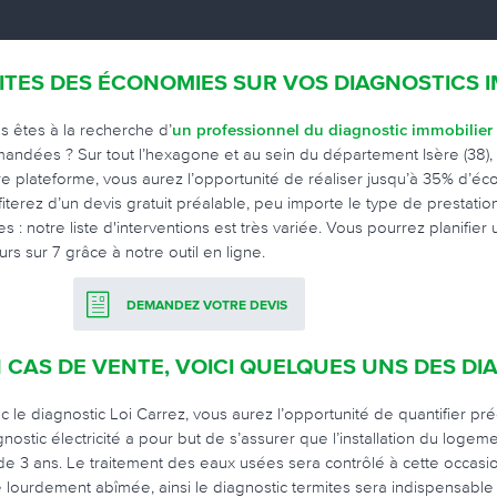
ITES DES ÉCONOMIES SUR VOS DIAGNOSTICS I
s êtes à la recherche d’
un professionnel du diagnostic immobilier
andées ? Sur tout l’hexagone et au sein du département Isère (38), 
re plateforme, vous aurez l’opportunité de réaliser jusqu’à 35% d’éc
fiterez d’un devis gratuit préalable, peu importe le type de prestati
es : notre liste d'interventions est très variée. Vous pourrez planifi
urs sur 7 grâce à notre outil en ligne.
DEMANDEZ VOTRE DEVIS
 CAS DE VENTE, VOICI QUELQUES UNS DES DI
c le diagnostic Loi Carrez, vous aurez l’opportunité de quantifier p
gnostic électricité a pour but de s’assurer que l’installation du loge
ide 3 ans. Le traitement des eaux usées sera contrôlé à cette occas
e lourdement abîmée, ainsi le diagnostic termites sera indispensable 