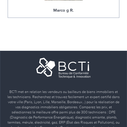
Marco g R.
BCTI met en relation les vendeurs ou bailleurs de biens immobiliers et
les techniciens. Recherchez et trouvez facilement un expert certifié dans
votre ville (Paris, Lyon, Lille, Marseille, Bordeaux…) pour la réalisation de
vos diagnostics immobiliers obligatoires. Comparez les prix, et
sélectionnez la meilleure offre parmi plus de 300 techniciens : DPE
(Diagnostic de Performance Énergétique), diagnostic amiante, plomb,
termites, mérule, électricité, gaz, ERP (État des Risques et Pollutions), ou