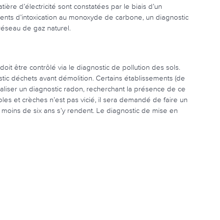
ère d’électricité sont constatées par le biais d’un
dents d’intoxication au monoxyde de carbone, un diagnostic
réseau de gaz naturel.
oit être contrôlé via le diagnostic de pollution des sols.
tic déchets avant démolition. Certains établissements (de
 réaliser un diagnostic radon, recherchant la présence de ce
coles et crèches n’est pas vicié, il sera demandé de faire un
e moins de six ans s’y rendent. Le diagnostic de mise en