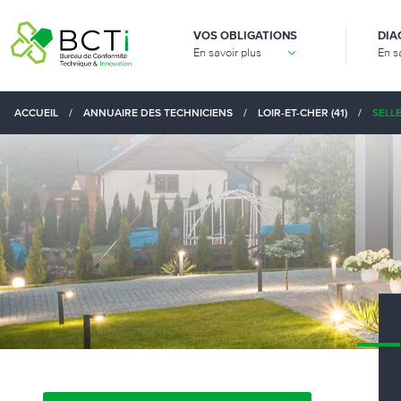
VOS OBLIGATIONS
DIA
En savoir plus
En s
ACCUEIL
/
ANNUAIRE DES TECHNICIENS
/
LOIR-ET-CHER (41)
/
SELLE