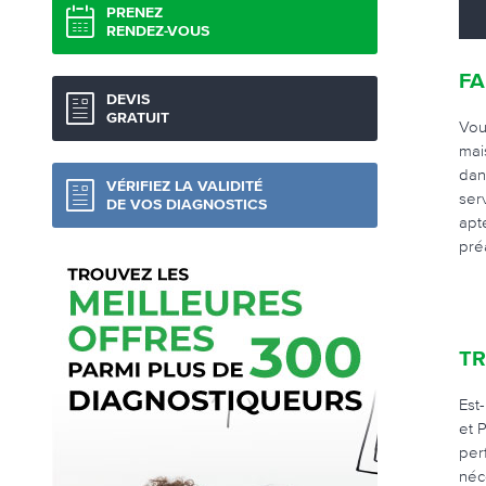
PRENEZ
RENDEZ-VOUS
FA
DEVIS
GRATUIT
Vou
mai
dan
VÉRIFIEZ LA VALIDITÉ
ser
DE VOS DIAGNOSTICS
apt
pré
TR
Est
et 
per
néc