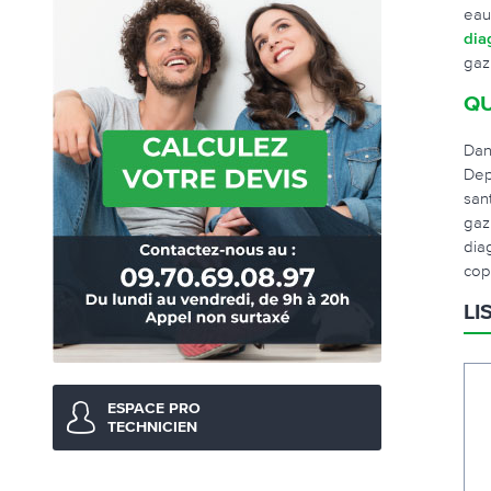
eau
dia
gaz
QU
Dan
Dep
san
gaz
dia
cop
LI
ESPACE PRO
TECHNICIEN