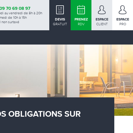
09 70 69 08 97
ndi au vendredi de 8h à 20h
medi de 10h à 15h
DEVIS
PRENEZ
ESPACE
ESPACE
 non surtaxé
GRATUIT
RDV
CLIENT
PRO
OS OBLIGATIONS SUR