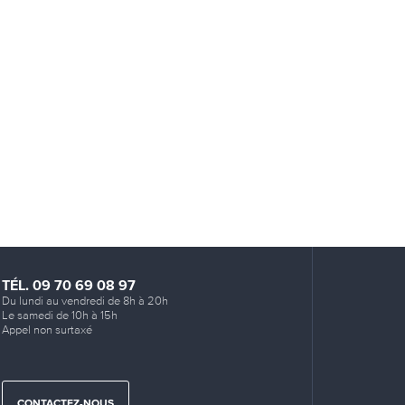
TÉL. 09 70 69 08 97
Du lundi au vendredi de 8h à 20h
Le samedi de 10h à 15h
Appel non surtaxé
CONTACTEZ-NOUS