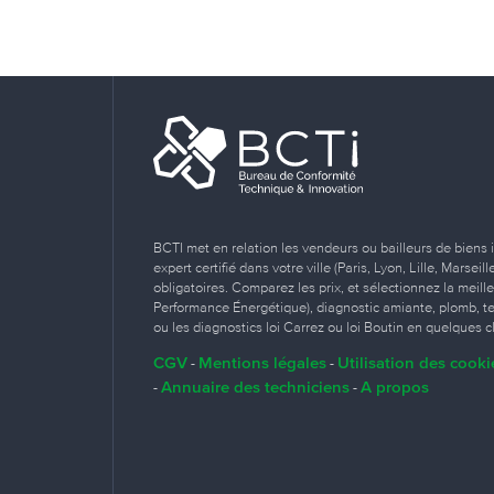
BCTI met en relation les vendeurs ou bailleurs de biens 
expert certifié dans votre ville (Paris, Lyon, Lille, Marse
obligatoires. Comparez les prix, et sélectionnez la meill
Performance Énergétique), diagnostic amiante, plomb, term
ou les diagnostics loi Carrez ou loi Boutin en quelques cl
CGV
Mentions légales
Utilisation des cooki
-
-
Annuaire des techniciens
A propos
-
-