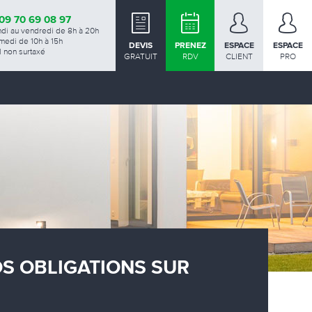
09 70 69 08 97
ndi au vendredi de 8h à 20h
medi de 10h à 15h
DEVIS
PRENEZ
ESPACE
ESPACE
 non surtaxé
GRATUIT
RDV
CLIENT
PRO
OS OBLIGATIONS SUR