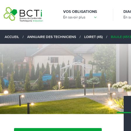
VOS OBLIGATIONS
DIA
En savoir plus
En s
ACCUEIL
/
ANNUAIRE DES TECHNICIENS
/
LOIRET (45)
/
BAULE (4513