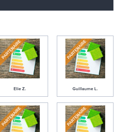
Elie Z.
Guillaume L.