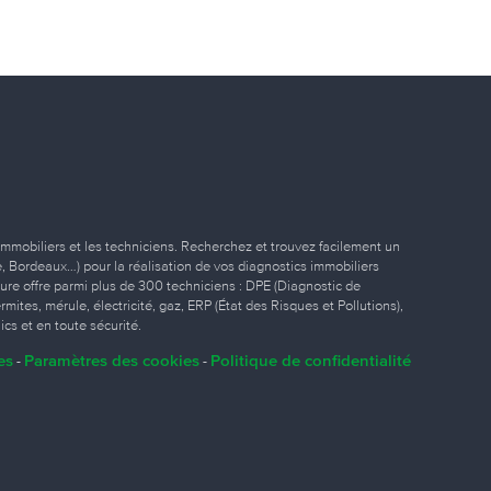
immobiliers et les techniciens. Recherchez et trouvez facilement un
ille, Bordeaux…) pour la réalisation de vos diagnostics immobiliers
eure offre parmi plus de 300 techniciens : DPE (Diagnostic de
ites, mérule, électricité, gaz, ERP (État des Risques et Pollutions),
ics et en toute sécurité.
es
Paramètres des cookies
Politique de confidentialité
-
-