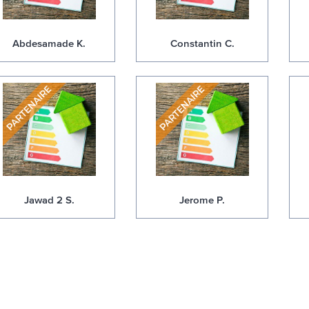
Abdesamade K.
Constantin C.
Jawad 2 S.
Jerome P.