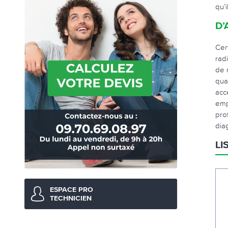
qu’
D’
Cer
rad
de 
qua
acc
emp
pro
dia
LI
ESPACE PRO
TECHNICIEN