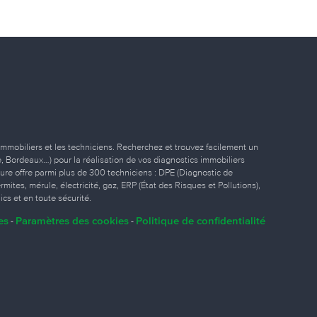
immobiliers et les techniciens. Recherchez et trouvez facilement un
ille, Bordeaux…) pour la réalisation de vos diagnostics immobiliers
eure offre parmi plus de 300 techniciens : DPE (Diagnostic de
ites, mérule, électricité, gaz, ERP (État des Risques et Pollutions),
ics et en toute sécurité.
es
Paramètres des cookies
Politique de confidentialité
-
-