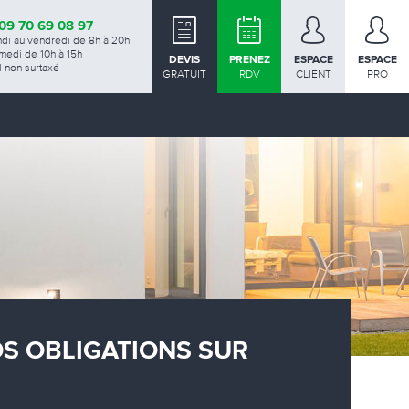
09 70 69 08 97
ndi au vendredi de 8h à 20h
medi de 10h à 15h
DEVIS
PRENEZ
ESPACE
ESPACE
 non surtaxé
GRATUIT
RDV
CLIENT
PRO
OS OBLIGATIONS SUR