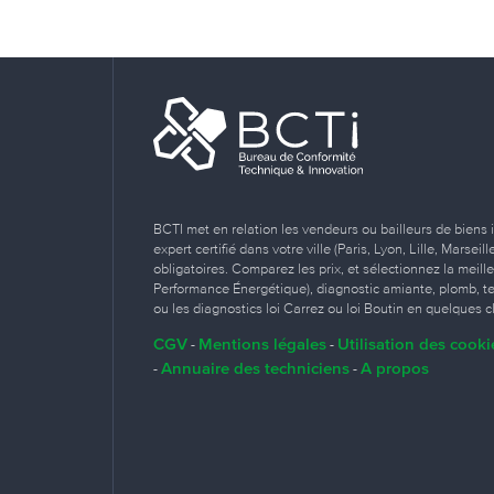
BCTI met en relation les vendeurs ou bailleurs de biens 
expert certifié dans votre ville (Paris, Lyon, Lille, Marse
obligatoires. Comparez les prix, et sélectionnez la meill
Performance Énergétique), diagnostic amiante, plomb, term
ou les diagnostics loi Carrez ou loi Boutin en quelques cl
CGV
Mentions légales
Utilisation des cooki
-
-
Annuaire des techniciens
A propos
-
-