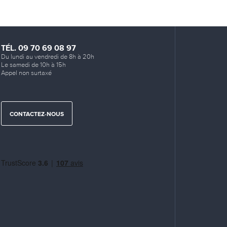
TÉL. 09 70 69 08 97
Du lundi au vendredi de 8h à 20h
Le samedi de 10h à 15h
Appel non surtaxé
CONTACTEZ-NOUS