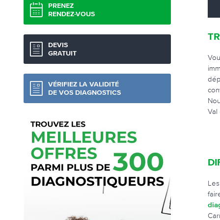
PRENEZ
RENDEZ-VOUS
TR
DEVIS
GRATUIT
Vou
imm
dép
VÉRIFIEZ LA VALIDITÉ
con
DE VOS DIAGNOSTICS
Nou
Val 
DI
Les
fai
dia
Car