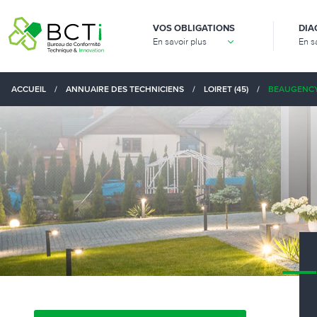
VOS OBLIGATIONS
DIA
En savoir plus
En s
ACCUEIL
/
ANNUAIRE DES TECHNICIENS
/
LOIRET (45)
/
BEAUGENCY 