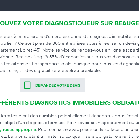
OUVEZ VOTRE DIAGNOSTIQUEUR SUR BEAUG
s êtes à la recherche d’un professionnel du diagnostic immobilier su
obilier ? Ce sont près de 300 entreprises aptes à réaliser un devis g
artement Loiret (45). Notre service de rendez-vous en ligne est part
vienne. Réalisez jusqu’à 35% d’économies sur tous vos diagnostics s
s travaillons en transparence totale, puisque pour tous les diagnost
de Loire, un devis gratuit sera établi au préalable.
DEMANDEZ VOTRE DEVIS
FFÉRENTS DIAGNOSTICS IMMOBILIERS OBLIGAT
 termites étant des nuisibles potentiellement dangereux pour l’ossa
re l’objet d’un diagnostic termites. Pour savoir si un appartement o
gnostic approprié
. Pour connaître avec précision la surface d’un bien,
rez. Le plomb étant un matériau toxique, il sera obligatoire avant u