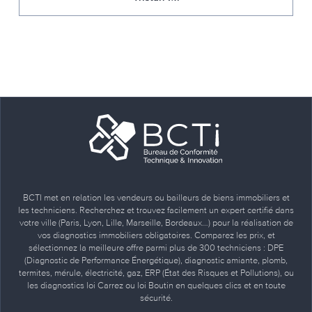
BCTI met en relation les vendeurs ou bailleurs de biens immobiliers et
les techniciens. Recherchez et trouvez facilement un expert certifié dans
votre ville (Paris, Lyon, Lille, Marseille, Bordeaux…) pour la réalisation de
vos diagnostics immobiliers obligatoires. Comparez les prix, et
sélectionnez la meilleure offre parmi plus de 300 techniciens : DPE
(Diagnostic de Performance Énergétique), diagnostic amiante, plomb,
termites, mérule, électricité, gaz, ERP (État des Risques et Pollutions), ou
les diagnostics loi Carrez ou loi Boutin en quelques clics et en toute
sécurité.