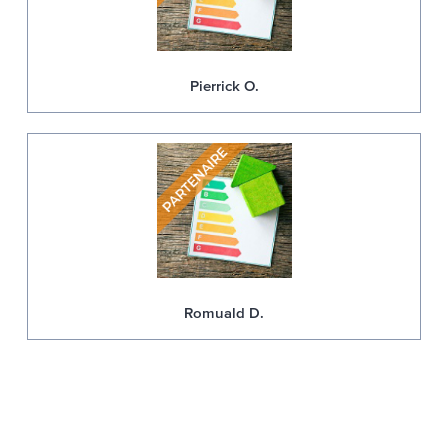
Pierrick O.
Romuald D.