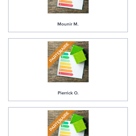
Mounir M.
Pierrick O.