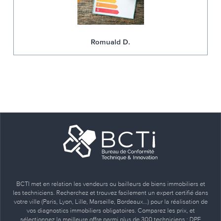
Romuald D.
BCTI met en relation les vendeurs ou bailleurs de biens immobiliers et
les techniciens. Recherchez et trouvez facilement un expert certifié dans
votre ville (Paris, Lyon, Lille, Marseille, Bordeaux…) pour la réalisation de
vos diagnostics immobiliers obligatoires. Comparez les prix, et
sélectionnez la meilleure offre parmi plus de 300 techniciens : DPE