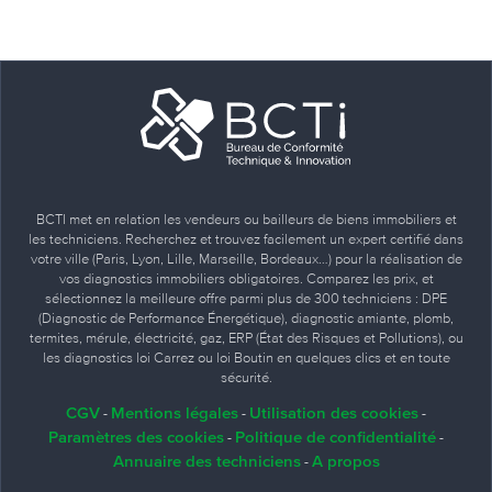
BCTI met en relation les vendeurs ou bailleurs de biens immobiliers et
les techniciens. Recherchez et trouvez facilement un expert certifié dans
votre ville (Paris, Lyon, Lille, Marseille, Bordeaux…) pour la réalisation de
vos diagnostics immobiliers obligatoires. Comparez les prix, et
sélectionnez la meilleure offre parmi plus de 300 techniciens : DPE
(Diagnostic de Performance Énergétique), diagnostic amiante, plomb,
termites, mérule, électricité, gaz, ERP (État des Risques et Pollutions), ou
les diagnostics loi Carrez ou loi Boutin en quelques clics et en toute
sécurité.
CGV
Mentions légales
Utilisation des cookies
-
-
-
Paramètres des cookies
Politique de confidentialité
-
-
Annuaire des techniciens
A propos
-