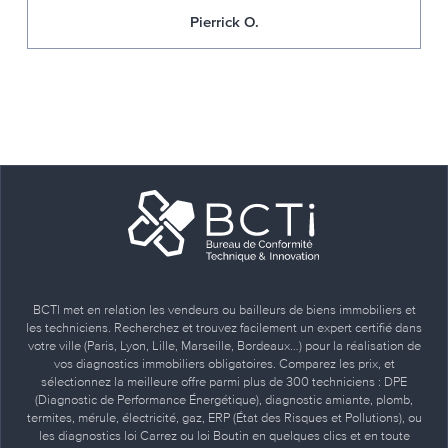
Pierrick O.
BCTI met en relation les vendeurs ou bailleurs de biens immobiliers et
les techniciens. Recherchez et trouvez facilement un expert certifié dans
votre ville (Paris, Lyon, Lille, Marseille, Bordeaux…) pour la réalisation de
vos diagnostics immobiliers obligatoires. Comparez les prix, et
sélectionnez la meilleure offre parmi plus de 300 techniciens : DPE
(Diagnostic de Performance Énergétique), diagnostic amiante, plomb,
termites, mérule, électricité, gaz, ERP (État des Risques et Pollutions), ou
les diagnostics loi Carrez ou loi Boutin en quelques clics et en toute