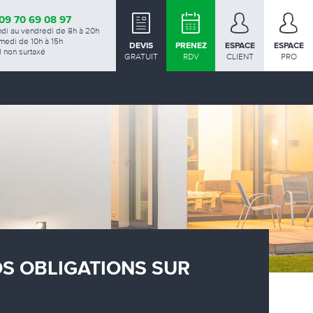
09 70 69 08 97
ndi au vendredi de 8h à 20h
medi de 10h à 15h
DEVIS
PRENEZ
ESPACE
ESPACE
 non surtaxé
GRATUIT
RDV
CLIENT
PRO
OS OBLIGATIONS SUR