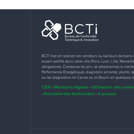
BCTI met en relation les vendeurs ou bailleurs de biens 
expert certifié dans votre ville (Paris, Lyon, Lille, Marse
obligatoires. Comparez les prix, et sélectionnez la meill
Performance Énergétique), diagnostic amiante, plomb, term
ou les diagnostics loi Carrez ou loi Boutin en quelques cl
CGV
Mentions légales
Utilisation des cooki
-
-
Annuaire des techniciens
A propos
-
-