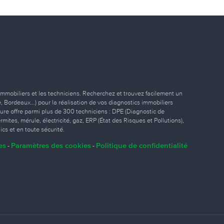
immobiliers et les techniciens. Recherchez et trouvez facilement un
ille, Bordeaux…) pour la réalisation de vos diagnostics immobiliers
eure offre parmi plus de 300 techniciens : DPE (Diagnostic de
ites, mérule, électricité, gaz, ERP (État des Risques et Pollutions),
ics et en toute sécurité.
es
Paramètres des cookies
Politique de confidentialité
-
-