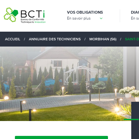
VOS OBLIGATIONS
DIA
En savoir plus
En s
ACCUEIL
/
ANNUAIRE DES TECHNICIENS
/
MORBIHAN (56)
/
SAINT-D