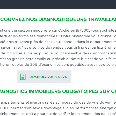
COUVREZ NOS DIAGNOSTIQUEURS TRAVAILL
nt une transaction immobilière sur Cocheren (57800), vous souhaite
ffectuer les formalités demandées ? Notre plateforme vous donne l’o
pétents œuvrant près de chez vous, partout dans le département Mos
r savoir-faire. Notre service de rendez-vous online est particulièreme
 de mauvaise surprise, puisque pour l’ensemble des diagnostics imm
imation gratuite sera établie au préalable. Notre but est de vous faire 
heren, et plus de 30% d’économies sont possibles avec notre servic
DEMANDEZ VOTRE DEVIS
AGNOSTICS IMMOBILIERS OBLIGATOIRES SUR 
 appartements et maisons reliés au réseau de gaz de ville doivent se
le DPE permet d’en savoir davantage sur les performances énergétiqu
ainissement collectif a pour but de vérifier le traitement des eaux u