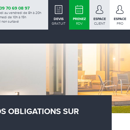
09 70 69 08 97
ndi au vendredi de 8h à 20h
medi de 10h à 15h
DEVIS
PRENEZ
ESPACE
ESPACE
 non surtaxé
GRATUIT
RDV
CLIENT
PRO
OS OBLIGATIONS SUR