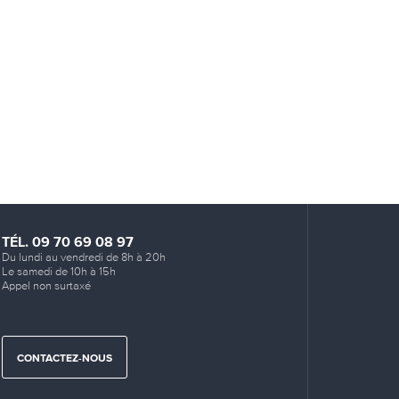
TÉL. 09 70 69 08 97
Du lundi au vendredi de 8h à 20h
Le samedi de 10h à 15h
Appel non surtaxé
CONTACTEZ-NOUS