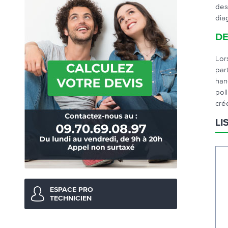
des
dia
DE
Lor
par
han
pol
cré
LI
ESPACE PRO
TECHNICIEN