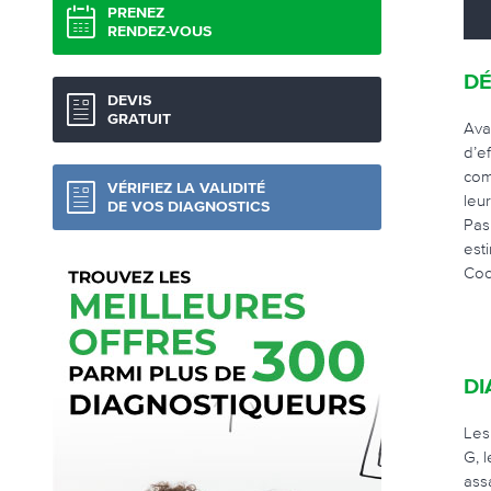
PRENEZ
RENDEZ-VOUS
DÉ
DEVIS
GRATUIT
Ava
d’e
com
VÉRIFIEZ LA VALIDITÉ
leu
DE VOS DIAGNOSTICS
Pas
est
Coc
DI
Les
G, 
ass