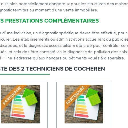
 nuisibles potentiellement dangereux pour les structures des maisons
gnostic termites au moment d’une vente immobilière.
S PRESTATIONS COMPLÉMENTAIRES
s d’une indivision, un diagnostic spécifique devra être effectué, po
ticulier. Les établissements ou administrations accueillant du public
dicapées, et le diagnostic accessibilité a été créé pour contrôler ce
lués, et cela doit être constaté via le diagnostic de pollution des sol
é : il ne s’adresse qu’aux hangars ou bâtiments voués à disparaître.
STE DES 2 TECHNICIENS DE COCHEREN