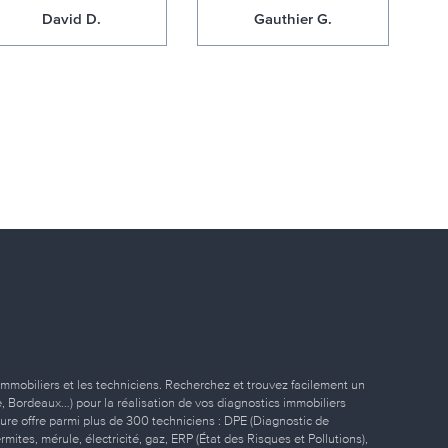
David D.
Gauthier G.
immobiliers et les techniciens. Recherchez et trouvez facilement un
ille, Bordeaux…) pour la réalisation de vos diagnostics immobiliers
eure offre parmi plus de 300 techniciens : DPE (Diagnostic de
ites, mérule, électricité, gaz, ERP (État des Risques et Pollutions),