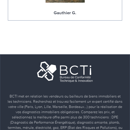
Gauthier G.
BCTI met en relation les vendeurs ou bailleurs de biens immobiliers et
les techniciens. Recherchez et trouvez facilement un expert certifié dans
votre ville (Paris, Lyon, Lille, Marseille, Bordeaux…) pour la réalisation de
vos diagnostics immobiliers obligatoires. Comparez les prix, et
sélectionnez la meilleure offre parmi plus de 300 techniciens : DPE
(Diagnostic de Performance Énergétique), diagnostic amiante, plomb,
termites, mérule, électricité, gaz, ERP (État des Risques et Pollutions), ou