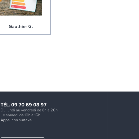
Gauthier G.
TÉL. 09 70 69 08 97
Du lundi au vendredi de 8h à 20h
Le samedi de 10h à 15h
Appel non surtaxé