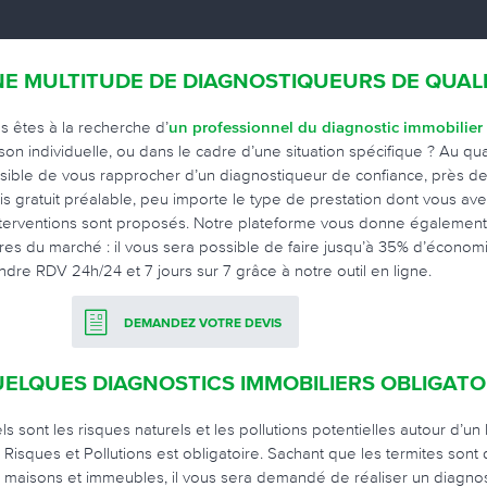
E MULTITUDE DE DIAGNOSTIQUEURS DE QUAL
s êtes à la recherche d’
un professionnel du diagnostic immobilier
son individuelle, ou dans le cadre d’une situation spécifique ? Au qu
sible de vous rapprocher d’un diagnostiqueur de confiance, près de 
is gratuit préalable, peu importe le type de prestation dont vous ave
nterventions sont proposés. Notre plateforme vous donne également 
res du marché : il vous sera possible de faire jusqu’à 35% d’économ
ndre RDV 24h/24 et 7 jours sur 7 grâce à notre outil en ligne.
DEMANDEZ VOTRE DEVIS
ELQUES DIAGNOSTICS IMMOBILIERS OBLIGAT
ls sont les risques naturels et les pollutions potentielles autour d’un
 Risques et Pollutions est obligatoire. Sachant que les termites son
 maisons et immeubles, il vous sera demandé de réaliser un diagnosti