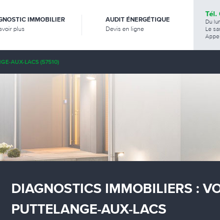
Tél.
GNOSTIC IMMOBILIER
AUDIT ÉNERGÉTIQUE
Du lu
avoir plus
Devis en ligne
Le sa
Appel
GE-AUX-LACS (57510)
DIAGNOSTICS IMMOBILIERS : V
PUTTELANGE-AUX-LACS