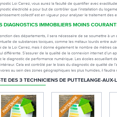
gnostic Loi Carrez, vous aurez la faculté de quantifier avec exactitu
gnostic électricité a pour but de contrôler que l’installation du logem
ainissement collectif est en vigueur pour analyser le traitement des
S DIAGNOSTICS IMMOBILIERS MOINS COURANT
fonction des départements, il sera nécessaire de se soumettre à un d
ntuelle de substances toxiques, comme les métaux lourds entre autres
ui de la Loi Carrez, mais il donne également le nombre de mètres ca
cul différente. S’assurer de la qualité de la connexion internet d’u
c le diagnostic de performance numérique. Les écoles accueillant d
ir intérieur. Cela est contrôlé par le biais du diagnostic de qualité de
nivores au sein des zones géographiques les plus humides, il faudra ré
STE DES 3 TECHNICIENS DE PUTTELANGE-AUX-