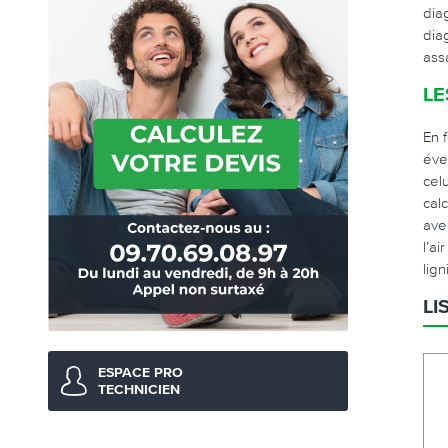
dia
dia
ass
LE
En 
éve
cel
cal
ave
l’a
lig
LI
ESPACE PRO
TECHNICIEN