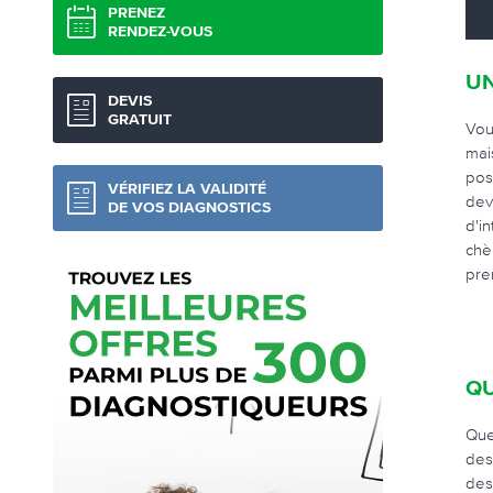
PRENEZ
RENDEZ-VOUS
UN
DEVIS
GRATUIT
Vou
mai
pos
VÉRIFIEZ LA VALIDITÉ
dev
DE VOS DIAGNOSTICS
d'i
chè
pre
QU
Que
des
des