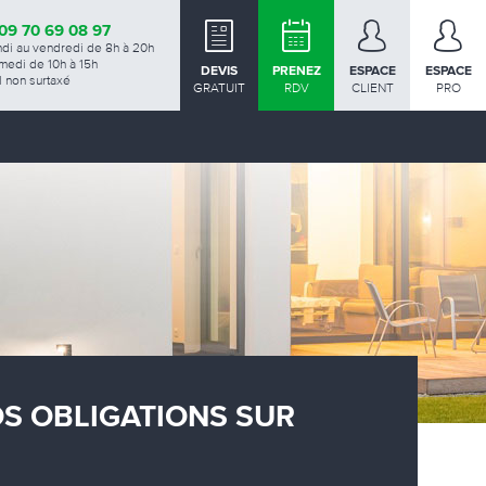
09 70 69 08 97
ndi au vendredi de 8h à 20h
medi de 10h à 15h
DEVIS
PRENEZ
ESPACE
ESPACE
 non surtaxé
GRATUIT
RDV
CLIENT
PRO
OS OBLIGATIONS SUR