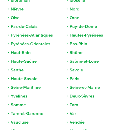
Morbihan
Moselle
Nièvre
Nord
Oise
Orne
Pas-de-Calais
Puy-de-Dôme
Pyrénées-Atlantiques
Hautes-Pyrénées
Pyrénées-Orientales
Bas-Rhin
Haut-Rhin
Rhône
Haute-Saône
Saône-et-Loire
Sarthe
Savoie
Haute-Savoie
Paris
Seine-Maritime
Seine-et-Marne
Yvelines
Deux-Sèvres
Somme
Tarn
Tarn-et-Garonne
Var
Vaucluse
Vendée