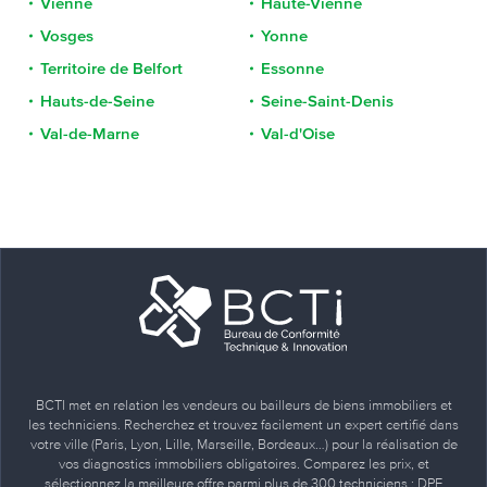
Vienne
Haute-Vienne
Vosges
Yonne
Territoire de Belfort
Essonne
Hauts-de-Seine
Seine-Saint-Denis
Val-de-Marne
Val-d'Oise
BCTI met en relation les vendeurs ou bailleurs de biens immobiliers et
les techniciens. Recherchez et trouvez facilement un expert certifié dans
votre ville (Paris, Lyon, Lille, Marseille, Bordeaux…) pour la réalisation de
vos diagnostics immobiliers obligatoires. Comparez les prix, et
sélectionnez la meilleure offre parmi plus de 300 techniciens : DPE