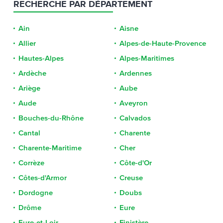
RECHERCHE PAR DÉPARTEMENT
Ain
Aisne
Allier
Alpes-de-Haute-Provence
Hautes-Alpes
Alpes-Maritimes
Ardèche
Ardennes
Ariège
Aube
Aude
Aveyron
Bouches-du-Rhône
Calvados
Cantal
Charente
Charente-Maritime
Cher
Corrèze
Côte-d'Or
Côtes-d'Armor
Creuse
Dordogne
Doubs
Drôme
Eure
Eure-et-Loir
Finistère