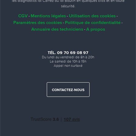
les diagnostics loi Carrez ou loi Boutin en quelques clics et en toute
sécurité.
CGV
Mentions légales
Utilisation des cookies
-
-
-
Paramètres des cookies
Politique de confidentialité
-
-
Annuaire des techniciens
A propos
-
TÉL. 09 70 69 08 97
Du lundi au vendredi de 8h à 20h
Le samedi de 10h à 15h
Appel non surtaxé
CONTACTEZ-NOUS