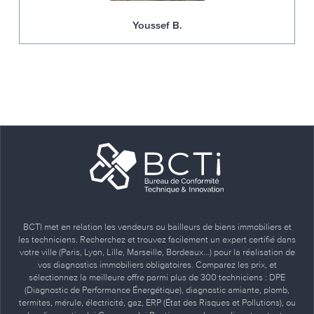
Youssef B.
BCTI met en relation les vendeurs ou bailleurs de biens immobiliers et
les techniciens. Recherchez et trouvez facilement un expert certifié dans
votre ville (Paris, Lyon, Lille, Marseille, Bordeaux…) pour la réalisation de
vos diagnostics immobiliers obligatoires. Comparez les prix, et
sélectionnez la meilleure offre parmi plus de 300 techniciens : DPE
(Diagnostic de Performance Énergétique), diagnostic amiante, plomb,
termites, mérule, électricité, gaz, ERP (État des Risques et Pollutions), ou