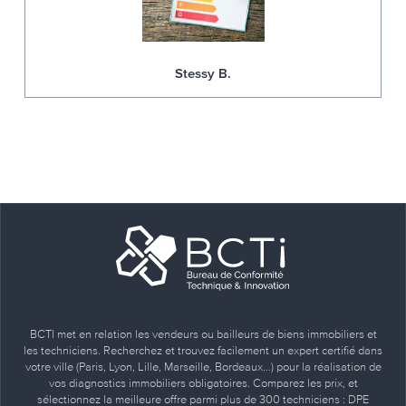
Stessy B.
BCTI met en relation les vendeurs ou bailleurs de biens immobiliers et
les techniciens. Recherchez et trouvez facilement un expert certifié dans
votre ville (Paris, Lyon, Lille, Marseille, Bordeaux…) pour la réalisation de
vos diagnostics immobiliers obligatoires. Comparez les prix, et
sélectionnez la meilleure offre parmi plus de 300 techniciens : DPE