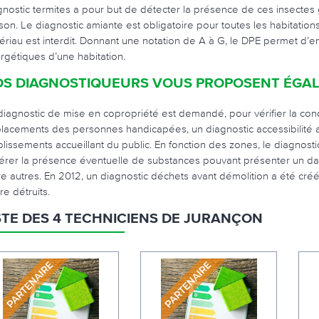
gnostic termites a pour but de détecter la présence de ces insecte
son. Le diagnostic amiante est obligatoire pour toutes les habitations
ériau est interdit. Donnant une notation de A à G, le DPE permet d’
rgétiques d’une habitation.
S DIAGNOSTIQUEURS VOUS PROPOSENT ÉGAL
diagnostic de mise en copropriété est demandé, pour vérifier la cond
lacements des personnes handicapées, un diagnostic accessibilité a 
blissements accueillant du public. En fonction des zones, le diagnostic
érer la présence éventuelle de substances pouvant présenter un da
re autres. En 2012, un diagnostic déchets avant démolition a été créé
re détruits.
STE DES 4 TECHNICIENS DE JURANÇON