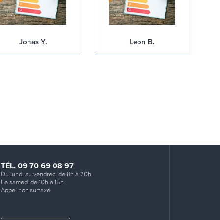
Jonas Y.
Leon B.
TÉL. 09 70 69 08 97
Du lundi au vendredi de 8h à 20h
Le samedi de 10h à 15h
Appel non surtaxé