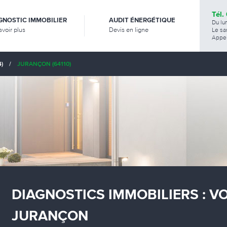
Tél.
GNOSTIC IMMOBILIER
AUDIT ÉNERGÉTIQUE
Du lu
avoir plus
Devis en ligne
Le sa
Appel
)
/
JURANÇON (64110)
DIAGNOSTICS IMMOBILIERS : V
JURANÇON