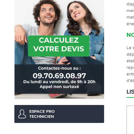
dia
mai
mat
éne
NO
Le 
dép
éta
rep
ent
d’êt
LI
ESPACE PRO
TECHNICIEN