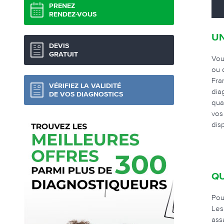
PRENEZ
RENDEZ-VOUS
UN
DEVIS
GRATUIT
Vou
ou 
Fra
VÉRIFIEZ LA VALIDITÉ
dia
DE VOS DIAGNOSTICS
qua
vos
dis
QU
Pou
Les
ass