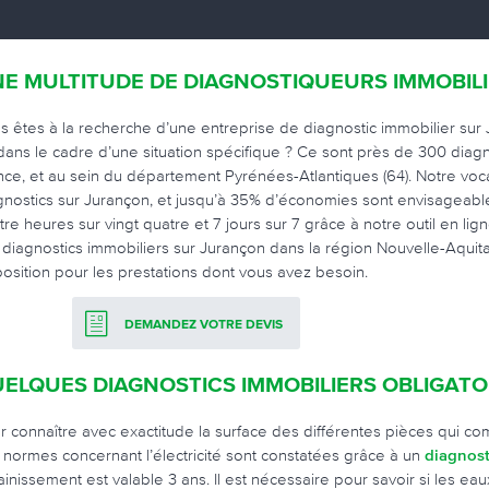
E MULTITUDE DE DIAGNOSTIQUEURS IMMOBIL
s êtes à la recherche d’une entreprise de diagnostic immobilier sur J
dans le cadre d’une situation spécifique ? Ce sont près de 300 diag
nce, et au sein du département Pyrénées-Atlantiques (64). Notre vo
gnostics sur Jurançon, et jusqu’à 35% d’économies sont envisageabl
tre heures sur vingt quatre et 7 jours sur 7 grâce à notre outil en 
 diagnostics immobiliers sur Jurançon dans la région Nouvelle-Aquita
position pour les prestations dont vous avez besoin.
DEMANDEZ VOTRE DEVIS
ELQUES DIAGNOSTICS IMMOBILIERS OBLIGAT
r connaître avec exactitude la surface des différentes pièces qui com
 normes concernant l’électricité sont constatées grâce à un
diagnost
ainissement est valable 3 ans. Il est nécessaire pour savoir si les eau