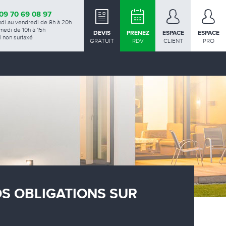
09 70 69 08 97
ndi au vendredi de 8h à 20h
medi de 10h à 15h
DEVIS
PRENEZ
ESPACE
ESPACE
 non surtaxé
GRATUIT
RDV
CLIENT
PRO
OS OBLIGATIONS SUR