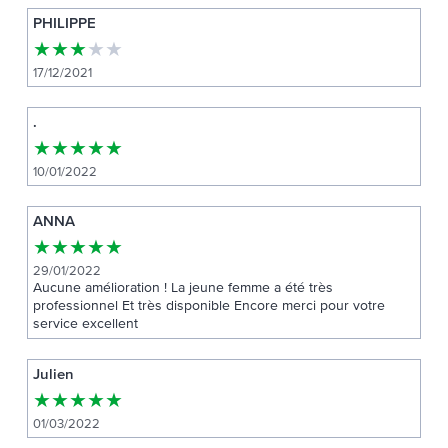
PHILIPPE
★
★
★
★
★
17/12/2021
.
★
★
★
★
★
10/01/2022
ANNA
★
★
★
★
★
29/01/2022
Aucune amélioration ! La jeune femme a été très
professionnel Et très disponible Encore merci pour votre
service excellent
Julien
★
★
★
★
★
01/03/2022