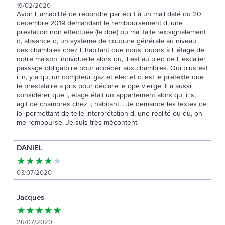
19/02/2020
Avoir l, amabilité de répondre par écrit à un mail daté du 20
decembre 2019 demandant le remboursement d, une
prestation non effectuée (le dpe) ou mal faite :ex:signalement
d, absence d, un système de coupure générale au niveau
des chambres chez l, habitant que nous louons à l, étage de
notre maison individuelle alors qu, il est au pied de l, escalier
passage obligatoire pour accéder aux chambres. Qui plus est
il n, y a qu, un compteur gaz et elec et c, est le prétexte que
le prestataire a pris pour déclare le dpe vierge. Il a aussi
considérer que l, étage était un appartement alors qu, il s,
agit de chambres chez l, habitant. . Je demande les textes de
loi permettant de telle interprétation d, une réalité ou qu, on
me rembourse. Je suis très mécontent.
DANIEL
★
★
★
★
★
03/07/2020
Jacques
★
★
★
★
★
26/07/2020