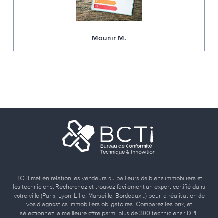
Mounir M.
BCTI met en relation les vendeurs ou bailleurs de biens immobiliers et
les techniciens. Recherchez et trouvez facilement un expert certifié dans
votre ville (Paris, Lyon, Lille, Marseille, Bordeaux…) pour la réalisation de
vos diagnostics immobiliers obligatoires. Comparez les prix, et
sélectionnez la meilleure offre parmi plus de 300 techniciens : DPE