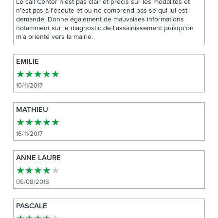
Le call Center n'est pas clair et précis sur les modalités et
n'est pas à l'écoute et ou ne comprend pas se qui lui est
demandé. Donne également de mauvaises informations
notamment sur le diagnostic de l'assainissement puisqu'on
m'a orienté vers la mairie.
EMILIE
★
★
★
★
★
10/11/2017
MATHIEU
★
★
★
★
★
16/11/2017
ANNE LAURE
★
★
★
★
★
05/08/2018
PASCALE