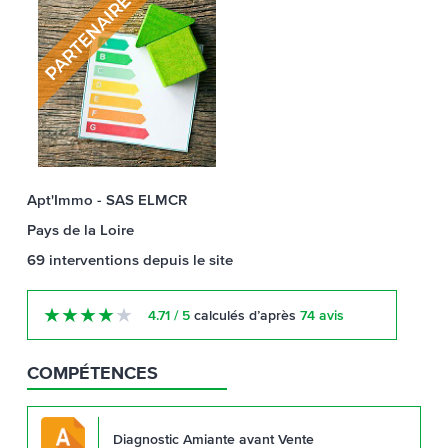
Apt'Immo - SAS ELMCR
Pays de la Loire
69
interventions
depuis le site
★
★
★
★
★
4.71 / 5
calculés d’après
74 avis
COMPÉTENCES
Diagnostic Amiante avant Vente