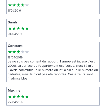
★
★
★
★
★
11/01/2019
Sarah
★
★
★
★
★
04/04/2019
Constant
★
★
★
★
★
18/04/2019
Je ne suis pas content du rapport : l'année est fausse c'est
2006. La surface de l'appartement est fausse, c'est 37 m².
J'avais communiqué le numéro du lot, ainsi que le numéro du
cadastre, mais ils n'ont pas été reportés. Ces erreurs sont
inadmissibles.
Maxime
★
★
★
★
★
27/04/2019