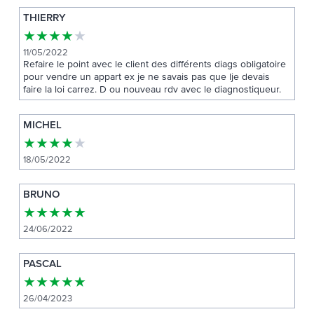
THIERRY
★
★
★
★
★
11/05/2022
Refaire le point avec le client des différents diags obligatoire
pour vendre un appart ex je ne savais pas que lje devais
faire la loi carrez. D ou nouveau rdv avec le diagnostiqueur.
MICHEL
★
★
★
★
★
18/05/2022
BRUNO
★
★
★
★
★
24/06/2022
PASCAL
★
★
★
★
★
26/04/2023