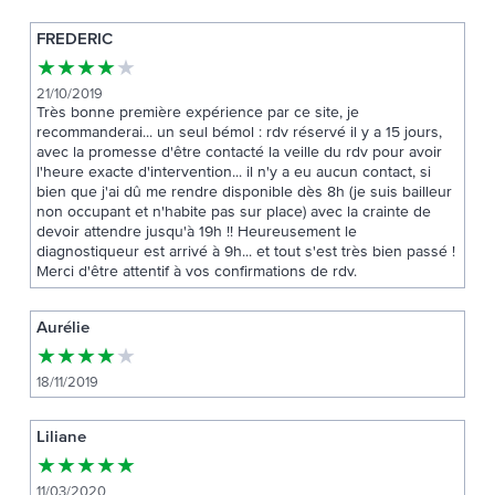
FREDERIC
★
★
★
★
★
21/10/2019
Très bonne première expérience par ce site, je
recommanderai... un seul bémol : rdv réservé il y a 15 jours,
avec la promesse d'être contacté la veille du rdv pour avoir
l'heure exacte d'intervention... il n'y a eu aucun contact, si
bien que j'ai dû me rendre disponible dès 8h (je suis bailleur
non occupant et n'habite pas sur place) avec la crainte de
devoir attendre jusqu'à 19h !! Heureusement le
diagnostiqueur est arrivé à 9h... et tout s'est très bien passé !
Merci d'être attentif à vos confirmations de rdv.
Aurélie
★
★
★
★
★
18/11/2019
Liliane
★
★
★
★
★
11/03/2020