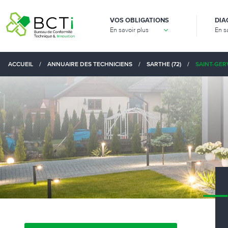
VOS OBLIGATIONS
DIA
En savoir plus
En s
ACCUEIL
/
ANNUAIRE DES TECHNICIENS
/
SARTHE (72)
/
SAINT-GERV