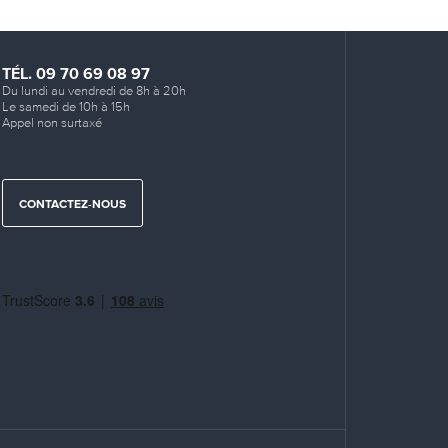
TÉL. 09 70 69 08 97
Du lundi au vendredi de 8h à 20h
Le samedi de 10h à 15h
Appel non surtaxé
CONTACTEZ-NOUS