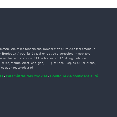
immobiliers et les techniciens. Recherchez et trouvez facilement un
ille, Bordeaux…) pour la réalisation de vos diagnostics immobiliers
eure offre parmi plus de 300 techniciens : DPE (Diagnostic de
ites, mérule, électricité, gaz, ERP (État des Risques et Pollutions),
ics et en toute sécurité.
es
Paramètres des cookies
Politique de confidentialité
-
-