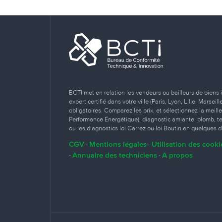
BCTI met en relation les vendeurs ou bailleurs de biens 
expert certifié dans votre ville (Paris, Lyon, Lille, Marse
obligatoires. Comparez les prix, et sélectionnez la meill
Performance Énergétique), diagnostic amiante, plomb, term
ou les diagnostics loi Carrez ou loi Boutin en quelques cl
CGV
Mentions légales
Utilisation des cooki
-
-
Annuaire des techniciens
A propos
-
-