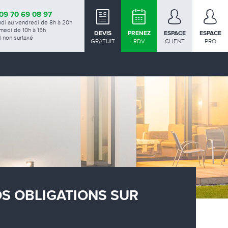
09 70 69 08 97
ndi au vendredi de 8h à 20h
medi de 10h à 15h
DEVIS
PRENEZ
ESPACE
ESPACE
 non surtaxé
GRATUIT
RDV
CLIENT
PRO
OS OBLIGATIONS SUR