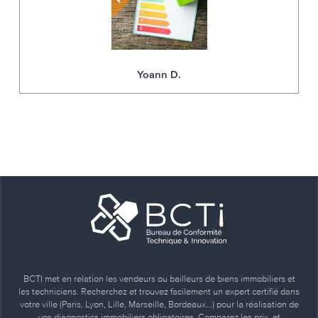
Yoann D.
BCTI met en relation les vendeurs ou bailleurs de biens immobiliers et
les techniciens. Recherchez et trouvez facilement un expert certifié dans
votre ville (Paris, Lyon, Lille, Marseille, Bordeaux…) pour la réalisation de
vos diagnostics immobiliers obligatoires. Comparez les prix, et