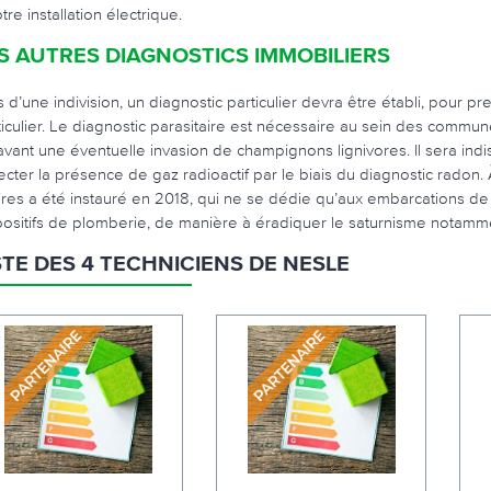
tre installation électrique.
S AUTRES DIAGNOSTICS IMMOBILIERS
s d’une indivision, un diagnostic particulier devra être établi, pour
ticulier. Le diagnostic parasitaire est nécessaire au sein des commun
avant une éventuelle invasion de champignons lignivores. Il sera ind
ecter la présence de gaz radioactif par le biais du diagnostic radon. 
ires a été instauré en 2018, qui ne se dédie qu’aux embarcations de c
positifs de plomberie, de manière à éradiquer le saturnisme notamm
STE DES 4 TECHNICIENS DE NESLE