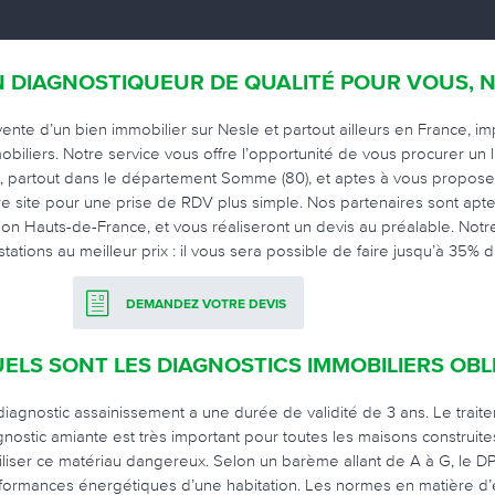
 DIAGNOSTIQUEUR DE QUALITÉ POUR VOUS, 
vente d’un bien immobilier sur Nesle et partout ailleurs en France, i
obiliers. Notre service vous offre l’opportunité de vous procurer un l
le, partout dans le département Somme (80), et aptes à vous proposer 
re site pour une prise de RDV plus simple. Nos partenaires sont apte
ion Hauts-de-France, et vous réaliseront un devis au préalable. Not
stations au meilleur prix : il vous sera possible de faire jusqu’à 35
DEMANDEZ VOTRE DEVIS
ELS SONT LES DIAGNOSTICS IMMOBILIERS OBL
diagnostic assainissement a une durée de validité de 3 ans. Le trai
gnostic amiante est très important pour toutes les maisons construite
tiliser ce matériau dangereux. Selon un barème allant de A à G, le D
formances énergétiques d’une habitation. Les normes en matière d’éle