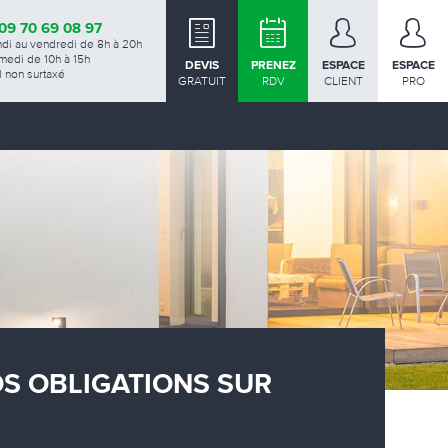
09 70 69 08 97
ndi au vendredi de 8h à 20h
medi de 10h à 15h
DEVIS
PRENEZ
ESPACE
ESPACE
 non surtaxé
GRATUIT
RDV
CLIENT
PRO
OS OBLIGATIONS SUR