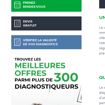
PRENEZ
RENDEZ-VOUS
UN
DEVIS
GRATUIT
La 
imm
vil
VÉRIFIEZ LA VALIDITÉ
not
DE VOS DIAGNOSTICS
rég
pre
QU
Le 
dia
d’u
per