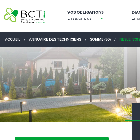
VOS OBLIGATIONS
DIA
En savoir plus
En s
ACCUEIL
/
ANNUAIRE DES TECHNICIENS
/
SOMME (80)
/
NESLE (8019