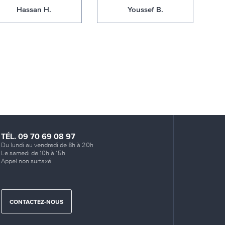
Hassan H.
Youssef B.
TÉL. 09 70 69 08 97
Du lundi au vendredi de 8h à 20h
Le samedi de 10h à 15h
Appel non surtaxé
CONTACTEZ-NOUS