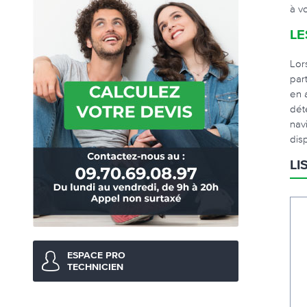
à vo
LE
Lor
par
en 
dét
nav
dis
LI
ESPACE PRO
TECHNICIEN