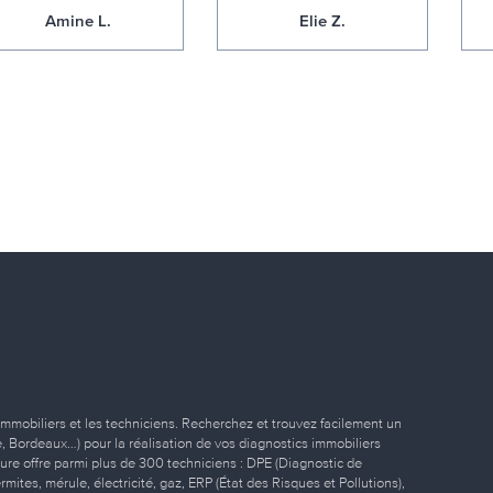
Amine L.
Elie Z.
immobiliers et les techniciens. Recherchez et trouvez facilement un
ille, Bordeaux…) pour la réalisation de vos diagnostics immobiliers
eure offre parmi plus de 300 techniciens : DPE (Diagnostic de
ites, mérule, électricité, gaz, ERP (État des Risques et Pollutions),