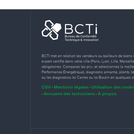
BCTI met en relation les vendeurs ou bailleurs de biens 
expert certifié dans votre ville (Paris, Lyon, Lille, Marse
obligatoires. Comparez les prix, et sélectionnez la meill
Performance Énergétique), diagnostic amiante, plomb, term
ou les diagnostics loi Carrez ou loi Boutin en quelques cl
CGV
Mentions légales
Utilisation des cooki
-
-
Annuaire des techniciens
A propos
-
-