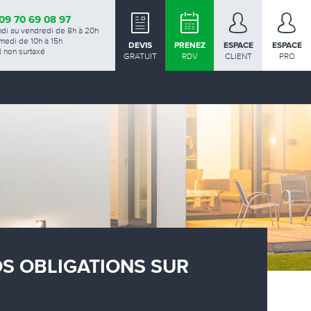
09 70 69 08 97
ndi au vendredi de 8h à 20h
medi de 10h à 15h
DEVIS
PRENEZ
ESPACE
ESPACE
 non surtaxé
GRATUIT
RDV
CLIENT
PRO
OS OBLIGATIONS SUR