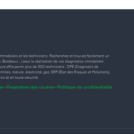
immobiliers et les techniciens. Recherchez et trouvez facilement un
ille, Bordeaux…) pour la réalisation de vos diagnostics immobiliers
eure offre parmi plus de 300 techniciens : DPE (Diagnostic de
ites, mérule, électricité, gaz, ERP (État des Risques et Pollutions),
ics et en toute sécurité.
es
Paramètres des cookies
Politique de confidentialité
-
-