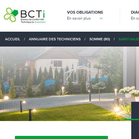
VOS OBLIGATIONS
DIA
En savoir plus
En s
ACCUEIL
/
ANNUAIRE DES TECHNICIENS
/
SOMME (80)
/
SAINT-VALE