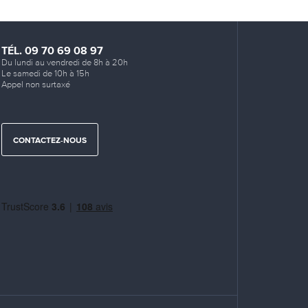
TÉL. 09 70 69 08 97
Du lundi au vendredi de 8h à 20h
Le samedi de 10h à 15h
Appel non surtaxé
CONTACTEZ-NOUS