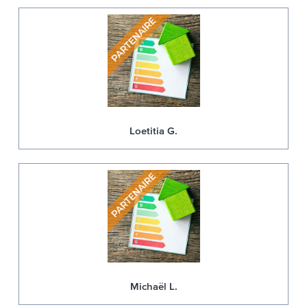
Loetitia G.
Michaël L.