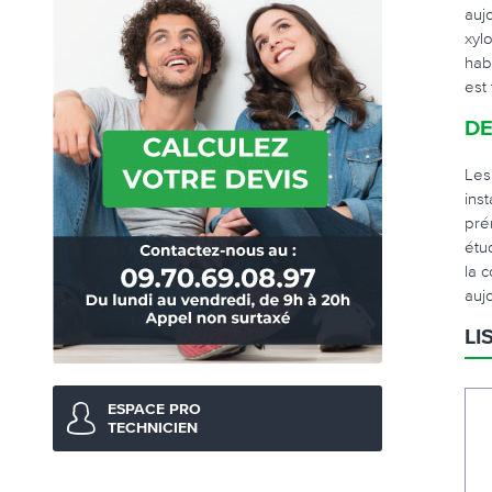
auj
xyl
hab
est
DE
Les
ins
pré
étu
la 
auj
LI
ESPACE PRO
TECHNICIEN