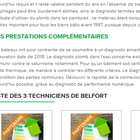
ourd’hui requis et il reste valable pendant dix ans en l’absence de 
ophages peut être lourdement abîmée, ainsi le diagnostic termites se
itude d’utiliser du plomb dans les peintures : ce matériau étant toxi
 très important pour tous les biens bâtis avant 1997, puisque depuis c
S PRESTATIONS COMPLÉMENTAIRES
 bateaux ont pour contrainte de se soumettre à un diagnostic amian
tauration date de 2018. Le diagnostic plomb dans l’eau concerne excl
munir contre le saturnisme notamment. Pour qu’un bâtiment soit cert
de thermique, de manière à contrôler les différents critères. Le diagn
condition des parties communes. Découvrir la rapidité de la connexi
ourd’hui possible, grâce au diagnostic de performance numérique.
STE DES 3 TECHNICIENS DE BELFORT