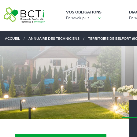
VOS OBLIGATIONS
DIA
En savoir plus
En s
ACCUEIL
/
ANNUAIRE DES TECHNICIENS
/
TERRITOIRE DE BELFORT (90