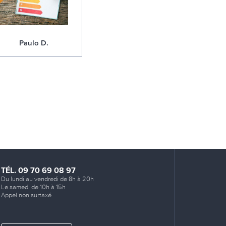
Paulo D.
TÉL. 09 70 69 08 97
Du lundi au vendredi de 8h à 20h
Le samedi de 10h à 15h
Appel non surtaxé