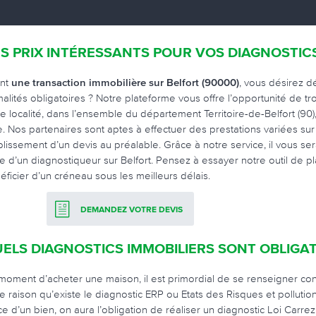
S PRIX INTÉRESSANTS POUR VOS DIAGNOSTIC
nt
une transaction immobilière sur Belfort (90000)
, vous désirez d
malités obligatoires ? Notre plateforme vous offre l’opportunité de trou
re localité, dans l’ensemble du département Territoire-de-Belfort (90)
re. Nos partenaires sont aptes à effectuer des prestations variées 
blissement d’un devis au préalable. Grâce à notre service, il vous se
ite d’un diagnostiqueur sur Belfort. Pensez à essayer notre outil de 
éficier d’un créneau sous les meilleurs délais.
DEMANDEZ VOTRE DEVIS
ELS DIAGNOSTICS IMMOBILIERS SONT OBLIGAT
moment d’acheter une maison, il est primordial de se renseigner conc
te raison qu’existe le diagnostic ERP ou Etats des Risques et polluti
ce d’un bien, on aura l’obligation de réaliser un diagnostic Loi Car