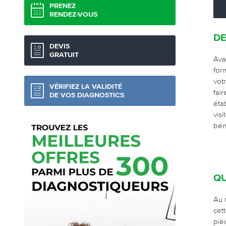
PRENEZ
RENDEZ-VOUS
DE
DEVIS
GRATUIT
Ava
for
vot
VÉRIFIEZ LA VALIDITÉ
fai
DE VOS DIAGNOSTICS
éta
vis
bén
QU
Au 
cet
piè