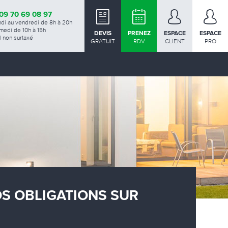
09 70 69 08 97
ndi au vendredi de 8h à 20h
medi de 10h à 15h
DEVIS
PRENEZ
ESPACE
ESPACE
 non surtaxé
GRATUIT
RDV
CLIENT
PRO
OS OBLIGATIONS SUR