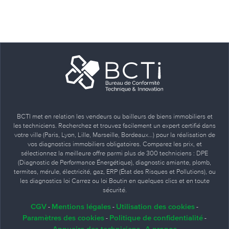
BCTI met en relation les vendeurs ou bailleurs de biens immobiliers et
les techniciens. Recherchez et trouvez facilement un expert certifié dans
votre ville (Paris, Lyon, Lille, Marseille, Bordeaux…) pour la réalisation de
vos diagnostics immobiliers obligatoires. Comparez les prix, et
sélectionnez la meilleure offre parmi plus de 300 techniciens : DPE
(Diagnostic de Performance Énergétique), diagnostic amiante, plomb,
termites, mérule, électricité, gaz, ERP (État des Risques et Pollutions), ou
les diagnostics loi Carrez ou loi Boutin en quelques clics et en toute
sécurité.
CGV
Mentions légales
Utilisation des cookies
-
-
-
Paramètres des cookies
Politique de confidentialité
-
-
Annuaire des techniciens
A propos