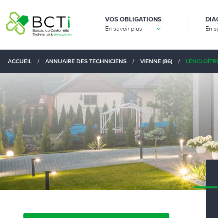
VOS OBLIGATIONS
DIA
En savoir plus
En s
ACCUEIL
/
ANNUAIRE DES TECHNICIENS
/
VIENNE (86)
/
LENCLOÎTRE