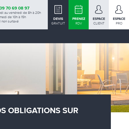
09 70 69 08 97
ndi au vendredi de 8h à 20h
medi de 10h à 15h
DEVIS
PRENEZ
ESPACE
ESPACE
 non surtaxé
GRATUIT
RDV
CLIENT
PRO
OS OBLIGATIONS SUR