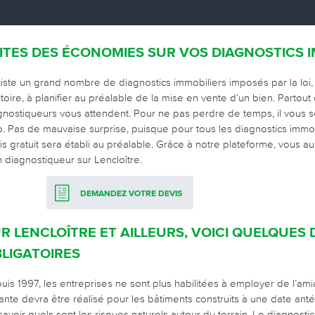
ITES DES ÉCONOMIES SUR VOS DIAGNOSTICS I
existe un grand nombre de diagnostics immobiliers imposés par la loi, q
ritoire, à planifier au préalable de la mise en vente d’un bien. Partou
gnostiqueurs vous attendent. Pour ne pas perdre de temps, il vous se
. Pas de mauvaise surprise, puisque pour tous les diagnostics immobi
is gratuit sera établi au préalable. Grâce à notre plateforme, vous aur
n diagnostiqueur sur Lencloître.
DEMANDEZ VOTRE DEVIS
R LENCLOÎTRE ET AILLEURS, VOICI QUELQUES 
LIGATOIRES
uis 1997, les entreprises ne sont plus habilitées à employer de l’ami
ante devra être réalisé pour les bâtiments construits à une date antér
savoir quels sont les risques naturels autour du terrain. Le diagnostic