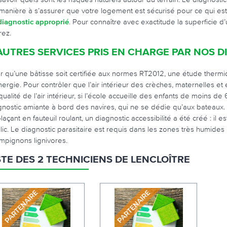
manière à s’assurer que votre logement est sécurisé pour ce qui est d
diagnostic approprié
. Pour connaître avec exactitude la superficie d’
rez.
AUTRES SERVICES PRIS EN CHARGE PAR NOS 
r qu’une bâtisse soit certifiée aux normes RT2012, une étude therm
nergie. Pour contrôler que l’air intérieur des crèches, maternelles et é
qualité de l’air intérieur, si l’école accueille des enfants de moins d
gnostic amiante à bord des navires, qui ne se dédie qu’aux bateaux.
laçant en fauteuil roulant, un diagnostic accessibilité a été créé : i
lic. Le diagnostic parasitaire est requis dans les zones très humides
mpignons lignivores.
STE DES 2 TECHNICIENS DE LENCLOÎTRE