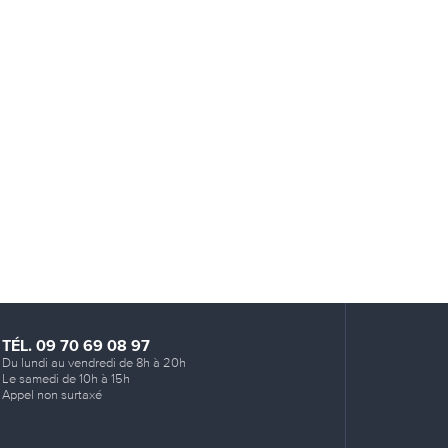
TÉL. 09 70 69 08 97
Du lundi au vendredi de 8h à 20h
Le samedi de 10h à 15h
Appel non surtaxé