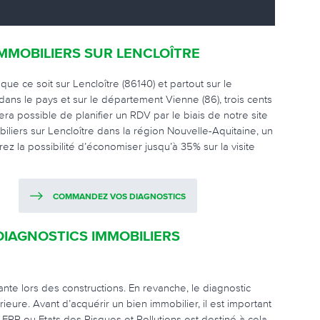
MMOBILIERS SUR LENCLOÎTRE
ue ce soit sur Lencloître (86140) et partout sur le
t dans le pays et sur le département Vienne (86), trois cents
ra possible de planifier un RDV par le biais de notre site
liers sur Lencloître dans la région Nouvelle-Aquitaine, un
ez la possibilité d’économiser jusqu’à 35% sur la visite
COMMANDEZ VOS DIAGNOSTICS
DIAGNOSTICS IMMOBILIERS
ante lors des constructions. En revanche, le diagnostic
ieure. Avant d’acquérir un bien immobilier, il est important
 ERP ou Etats des Risques et Pollutions est destiné à cela.