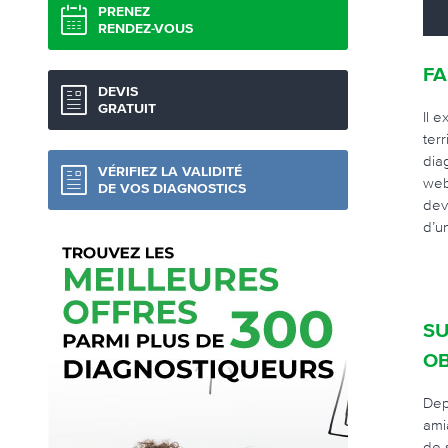
PRENEZ
RENDEZ-VOUS
FA
DEVIS
GRATUIT
Il 
ter
dia
VÉRIFIEZ LA VALIDITÉ
web
DE VOS DIAGNOSTICS
dev
d’u
SU
OB
Dep
ami
de 