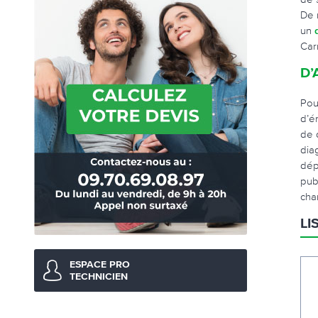
De 
un
Car
D’
Pou
d’é
de 
dia
dép
pub
cha
LI
ESPACE PRO
TECHNICIEN