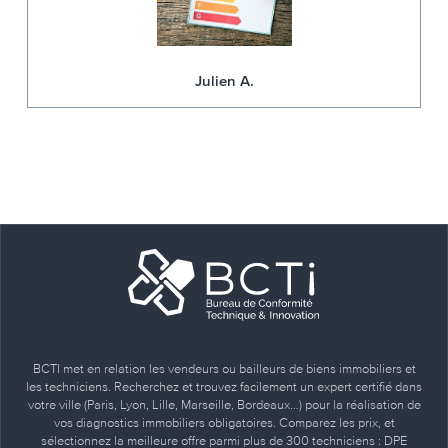
Julien A.
BCTI met en relation les vendeurs ou bailleurs de biens immobiliers et
les techniciens. Recherchez et trouvez facilement un expert certifié dans
votre ville (Paris, Lyon, Lille, Marseille, Bordeaux…) pour la réalisation de
vos diagnostics immobiliers obligatoires. Comparez les prix, et
sélectionnez la meilleure offre parmi plus de 300 techniciens : DPE