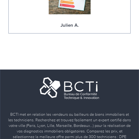
Julien A.
BCTI met en relation les vendeurs ou bailleurs de biens immobiliers et
les techniciens. Recherchez et trouvez facilement un expert certifié dans
votre ville (Paris, Lyon, Lille, Marseille, Bordeaux…) pour la réalisation de
vos diagnostics immobiliers obligatoires. Comparez les prix, et
sélectionnez la meilleure offre parmi plus de 300 techniciens : DPE